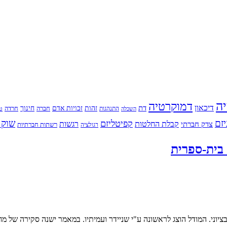
יה
דמוקרטיה
דיכאון
דת
זהות
חינוך
זכויות אדם
חברה
התנהגות
חרדה
השכלה
טי
יזם
שוק 
קפיטליזם
רגשות
צדק חברתי
קבלת החלטות
רשתות חברתיות
רגולציה
 בית-ספרית