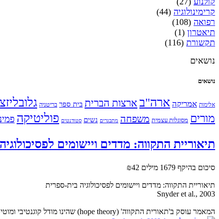
קולנוע
(27)
קרימינולוגיה
(44)
רפואה
(108)
תיאטרון
(1)
תקשורת
(116)
נושאים
נושאים
ארה"ב
גלובליזצ
ארצות הברית
אמריקה
בית ספר
אלימות
בריטניה
פוליטיקה
מורים
משפחה
פמינ
נשים
מסוגלות עצמית
מתבגרים
סטודנטים
תיאוריית התקווה: מדדים ויישומים לפסיכולוגיה
סיכום בהיקף 1679 מילים
₪42
תיאוריית התקווה: מדדים ויישומים לפסיכולוגיה בית-ספרית
Snyder et al., 2003
המאמר עוסק ב'תאורית התקווה' (hope theory) שהינו מודל קוגנטיבי ומוטיבציוני. המודל הוצג לראשונה ע"י שניידר ועמיתיו. במאמר ישנה סקירה של מחקרים העוסקים במודל...