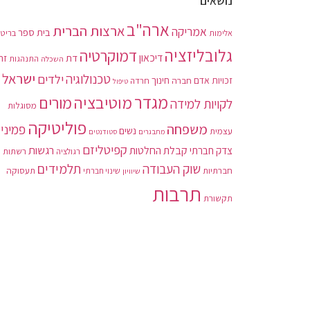
נושאים
ארה"ב
ארצות הברית
אמריקה
בית ספר
בריטנ
אלימות
גלובליזציה
דמוקרטיה
דיכאון
דת
זה
התנהגות
השכלה
ישראל
טכנולוגיה
ילדים
חינוך
זכויות אדם
חברה
חרדה
טיפול
מגדר
מוטיבציה
מורים
לקויות למידה
מסוגלות
פוליטיקה
משפחה
פמיני
נשים
עצמית
מתבגרים
סטודנטים
קפיטליזם
רגשות
צדק חברתי
קבלת החלטות
רשתות
רגולציה
תלמידים
שוק העבודה
חברתיות
תעסוקה
שיוויון
שינוי חברתי
תרבות
תקשורת