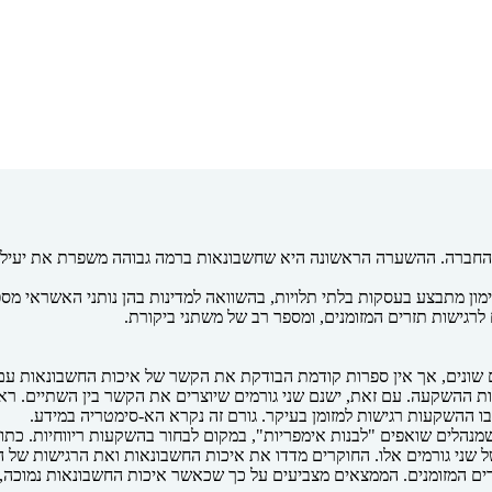
החברה. ההשערה הראשונה היא שחשבונאות ברמה גבוהה משפרת את יעילות
ון מתבצע בעסקות בלתי תלויות, בהשוואה למדינות בהן נותני האשראי מספקי
לרגישות תזרים המזומנים, ומספר רב של משתני ביקורת.
שונים, אך אין ספרות קודמת הבודקת את הקשר של איכות החשבונאות עם 
לות ההשקעה. עם זאת, ישנם שני גורמים שיוצרים את הקשר בין השתיים. רא
 ההשקעות רגישות למזומן בעיקר. גורם זה נקרא הא-סימטריה במידע.
ך שמנהלים שואפים "לבנות אימפריות", במקום לבחור בהשקעות ריווחיות. כת
ים המזומנים. הממצאים מצביעים על כך שכאשר איכות החשבונאות נמוכה, 