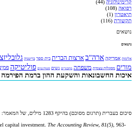
קרימינולוגיה
(44)
רפואה
(108)
תיאטרון
(1)
תקשורת
(116)
נושאים
נושאים
ארה"ב
גלובליזצ
ארצות הברית
אמריקה
בית ספר
אלימות
בריטניה
פוליטיקה
מורים
משפחה
פמינ
נשים
מסוגלות עצמית
מתבגרים
סטודנטים
איכות החשבונאות והשקעת ההון ברמת הפירמה
סיכום בעברית (תרגום מסוכם) בהיקף 1283 מילים, של המאמר:
el capital investment.
The Accounting Review, 81(5)
, 963-