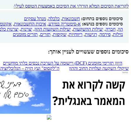
לקריאת הסיכום המלא הורד/י את הסיכום באמצעות הטופס לעיל^
סיכומים נוספים בתחום:
חשבונאות
,
כלכלה
,
מנהל עסקים
סיכומים נוספים בנושא:
א-סימטריה במידע
,
איכות החשבונאות
,
אקונומ
הון
,
חברה
,
יעילות ההשקעות
,
יעילות השקעות ההון
,
יצרנות
,
יצרנות כלכ
נזילות
,
פירמה
,
רגישות
,
ריווחיות
,
שקיפות
,
תזרים
,
תזרים מזומנים
סיכומים נוספים שעשויים לעניין אותך:
היוון תזרימי מזומנים (DCF) ויישומה על הערכת נכסים בלתי מוחשיים
שיקולי השקעה ועלויות החוב וההון
ה"לקסוס" ועץ הזית – הגלובליזציה: מבט אל 