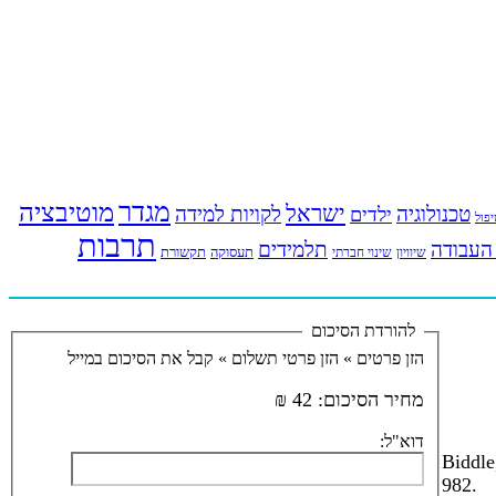
מגדר
מוטיבציה
ישראל
טכנולוגיה
לקויות למידה
ילדים
פול
תרבות
העבודה
תלמידים
תעסוקה
תקשורת
שינוי חברתי
שיוויון
להורדת הסיכום
הזן פרטים »
הזן פרטי תשלום »
קבל את הסיכום במייל
מחיר הסיכום:
42 ₪
דוא"ל:
Biddle