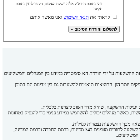
זוהי כתובת הדוא"ל אליה יישלח הסיכום, הקפד להזין כתובת
תקינה
קראתי את
תנאי השימוש
ואני מאשר אותם
 ההשקעות על ידי הורדת הא-סימטריה במידע בין המנהלים והמשקיעים
ם יותר הון. התוצאות תואמות להשערות גם בין מדינות וגם בתוכן.
יעילות ההשקעה, שהיא מדד חשוב ליצרנות כלכלית.
שית, כאשר מנהלים יכולים להשתמש במידע פנימי כדי להנפיק בטחונות
וצאה מכך ההשקעות נצמדות לנזילות.
חשבונאות ברמה גבוהה מגבירה את השקיפות וכך מחלישה את ההשפעה של שני גורמים אלו. החוקרים מדדו את איכות החשבונאות ואת הרגישות של ההשקעה לתזרים מזומנים ב34 מדינות, ברמת החברה וברמת המדינה,
המשקיעים...