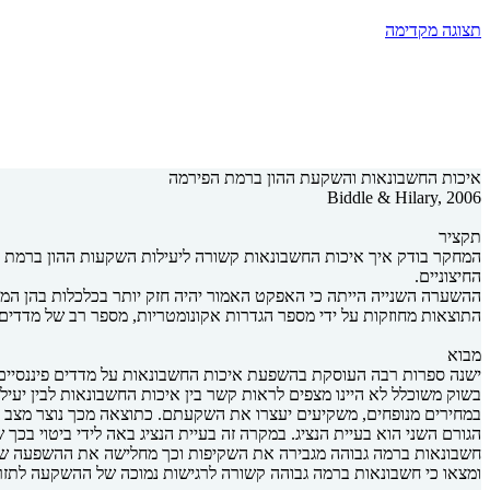
תצוגה מקדימה
איכות החשבונאות והשקעת ההון ברמת הפירמה
Biddle & Hilary, 2006
תקציר
המחקר בודק איך איכות החשבונאות קשורה ליעילות השקעות ההון ברמת 
החיצוניים.
ההשערה השנייה הייתה כי האפקט האמור יהיה חזק יותר בכלכלות בהן המימ
התוצאות מחוזקות על ידי מספר הגדרות אקונומטריות, מספר רב של מדדים 
מבוא
ישנה ספרות רבה העוסקת בהשפעת איכות החשבונאות על מדדים פיננסיים 
בשוק משוכלל לא היינו מצפים לראות קשר בין איכות החשבונאות לבין יעי
במחירים מנופחים, משקיעים יעצרו את השקעתם. כתוצאה מכך נוצר מצב בו
הגורם השני הוא בעיית הנציג. במקרה זה בעיית הנציג באה לידי ביטוי בכ
ומצאו כי חשבונאות ברמה גבוהה קשורה לרגישות נמוכה של ההשקעה לתזר