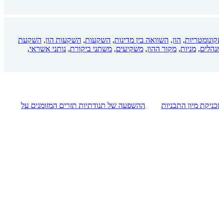
קונומטריות
,
הון
,
השוואה בין מדינות
,
השקעות
,
השקעות הון
,
השקעת
נהלים
,
מניות
,
מקור ההון
,
משקיעים
,
משתני ביקורת
,
נותני אשראי
,
ניקת מיון התבניות
ההשפעה של תנודתיות תזרים המזומנים על