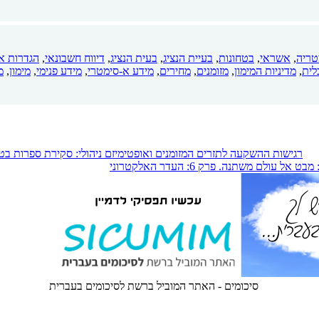
טריה
,
אשראי
,
בטחונות
,
בעיית הנציג
,
בעית הנציג
,
דיווח חשבונאי
,
הגדרות א
לית
,
מדיניות המימון
,
מזומנים
,
מחירים
,
מידע א-סימטרי
,
מידע פנימי
,
מימון
,
מ
רגישות ההשקעה לתזרים המזומנים ואופטימיזם ניהולי: סקירת ספרות בטכ
עולם משתנה. פרק 6: העדר האלקטרוני