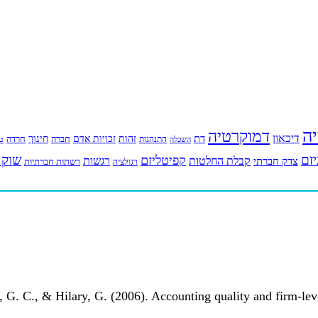
יה
דמוקרטיה
דיכאון
דת
זהות
חינוך
זכויות אדם
חברה
התנהגות
חרדה
השכלה
טי
יזם
שוק 
קפיטליזם
רגשות
צדק חברתי
קבלת החלטות
רשתות חברתיות
רגולציה
, G. C., & Hilary, G. (2006). Accounting quality and firm-lev