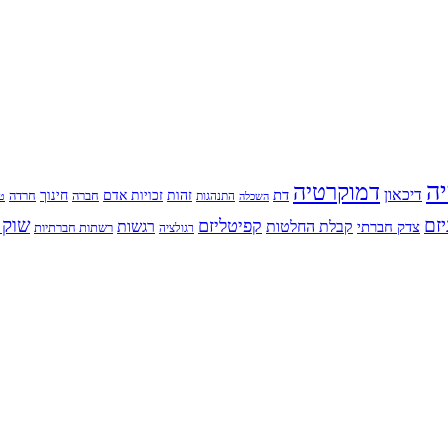
יה
דמוקרטיה
דיכאון
דת
זהות
חינוך
זכויות אדם
חברה
התנהגות
חרדה
השכלה
טי
יזם
שוק 
קפיטליזם
רגשות
צדק חברתי
קבלת החלטות
רשתות חברתיות
רגולציה