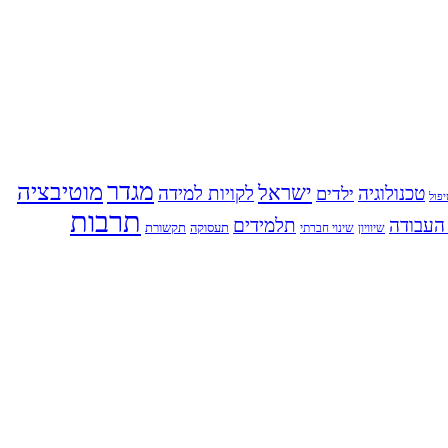
מגדר
מוטיבציה
ישראל
טכנולוגיה
לקויות למידה
ילדים
פול
תרבות
העבודה
תלמידים
תעסוקה
תקשורת
שינוי חברתי
שיוויון