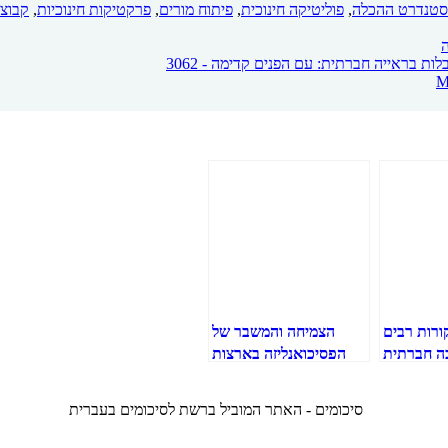
סטנדרט ההכלה
,
פוליטיקה חינוכית
,
פיתוח מורים
,
פרקטיקות חינוכיות
,
קבוצו
לות בראייה חברתית: עם הפנים קדימה - 3062
ורות רבים
הצמיחה והמשבר של
ה חברתית
הפסיכואנליזה בארצות
ן הסתגלות
הברית: פרויד
ת ולימודית
והאמריקאים, 1917-
ההתבגרות:
1985 (סיכום עמ' 3-24)
ין מגדרים