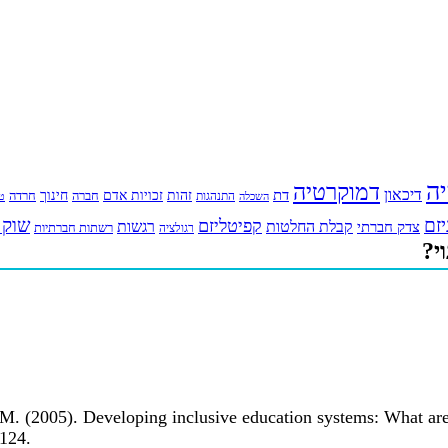
יה
דמוקרטיה
דיכאון
דת
זהות
חינוך
זכויות אדם
חברה
התנהגות
חרדה
השכלה
טי
יזם
שוק 
קפיטליזם
רגשות
צדק חברתי
קבלת החלטות
רשתות חברתיות
רגולציה
י?
M. (2005). Developing inclusive education systems: What are