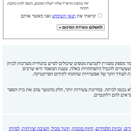
זוהי כתובת הדוא"ל אליה יישלח הסיכום, הקפד להזין כתובת
תקינה
קראתי את
תנאי השימוש
ואני מאשר אותם
גר המרכזי העומד בפני מערכות חינוך ברחבי העולם. בהתבסס על עדויות מתכנית מחקר שנמשכה מעל 10 שנים, המאמר מספק מסגרת לקביעת מנופים שיכולים לסייע בהנחיית מערכות לכיוון
 שעשויים להגביל התפתחויות כאלה. טענת המאמר היא שרבים
ת לעודד חקר של אפשרויות שהוזנחו לקידום הפרקטיקה.
נכנסו לכיתה. במדינות עשירות יותר, חלק מהנוער עוזב את בית הספר
ראים להם רלוונטיים.
דים
,
זכויות תלמידים
,
חיזוק מובהק
,
חינוך מכיל
,
חשיבה יצירתית
,
למידה