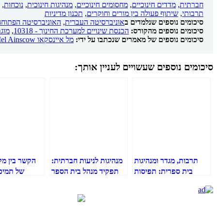
חברתית
,
מדדים חינוכיים
,
מחסומים חינוכיים
,
מנהיגות חינוכית
,
נוכחות
,
תרבותי
,
שיתוף פעולה בין מורים וחוקרים
,
תכנון מדיניות
סיכומים נוספים שנלמדים ב
אוניברסיטה העברית
,
האוניברסיטה הפתוחה
סיכומים נוספים מהקורס:
הכנסת שינויים למערכת החינוך - 10318
,
מוגב
סיכומים נוספים של מאמרים שנכתבו על ידי:
מל איינסקאו Mel Ainscow
סיכומים נוספים שעשויים לעניין אותך:
תרבות, מגדר ומנהיגות
מנהיגות לניעות חברתית:
הקשר בין מק
בית ספרית: תפיסות
תפקיד מנהל בית הספר
של תמיכ
עצמיות של מנהיגי בתי
בהובלת הניעות
נתפסת לבי
ספר בסין
החברתית של התלמידים
פסיכולוגי
בקבוצת מיעוט
בתחילת גיל 
השוואה ב