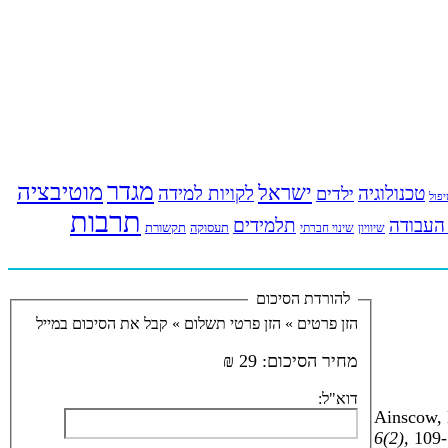
מגדר
מוטיבציה
ישראל
טכנולוגיה
לקויות למידה
ילדים
פול
תרבות
העבודה
תלמידים
תעסוקה
תקשורת
שינוי חברתי
שיוויון
להורדת הסיכום
הזן פרטים »
הזן פרטי תשלום »
קבל את הסיכום במייל
מחיר הסיכום:
29 ₪
דוא"ל:
Ainscow, 
6(2),