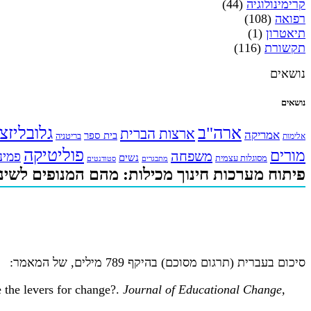
קרימינולוגיה
(44)
רפואה
(108)
תיאטרון
(1)
תקשורת
(116)
נושאים
נושאים
ארה"ב
גלובליזצ
ארצות הברית
אמריקה
בית ספר
אלימות
בריטניה
פוליטיקה
מורים
משפחה
פמינ
נשים
מסוגלות עצמית
מתבגרים
סטודנטים
פיתוח מערכות חינוך מכילות: מהם המנופים לשינו
סיכום בעברית (תרגום מסוכם) בהיקף 789 מילים, של המאמר:
 the levers for change?.
Journal of Educational Change,