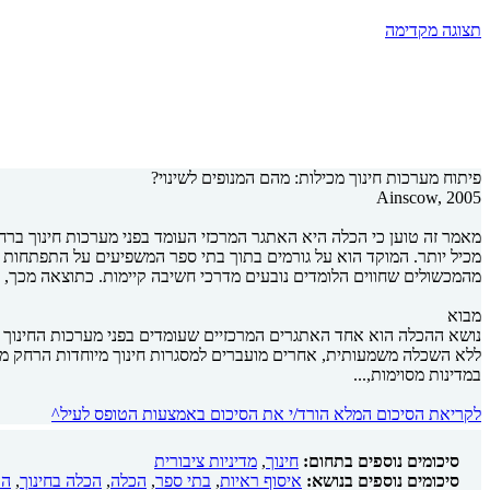
תצוגה מקדימה
פיתוח מערכות חינוך מכילות: מהם המנופים לשינוי?
Ainscow, 2005
מכיל יותר. המוקד הוא על גורמים בתוך בתי ספר המשפיעים על התפתחות
מהמכשולים שחווים הלומדים נובעים מדרכי חשיבה קיימות. כתוצאה מכך, 
מבוא
נושא ההכלה הוא אחד האתגרים המרכזיים שעומדים בפני מערכות החינוך בע
ללא השכלה משמעותית, אחרים מועברים למסגרות חינוך מיוחדות הרחק מהחי
במדינות מסוימות,...
לקריאת הסיכום המלא הורד/י את הסיכום באמצעות הטופס לעיל^
סיכומים נוספים בתחום:
חינוך
,
מדיניות ציבורית
סיכומים נוספים בנושא:
איסוף ראיות
,
בתי ספר
,
הכלה
,
הכלה בחינוך
,
הע