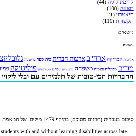
קרימינולוגיה
(44)
רפואה
(108)
תיאטרון
(1)
תקשורת
(116)
נושאים
נושאים
ארה"ב
גלובליזצ
ארצות הברית
אמריקה
בית ספר
אלימות
בריטניה
פוליטיקה
מורים
משפחה
פמינ
נשים
מסוגלות עצמית
מתבגרים
סטודנטים
החברויות הכי-טובות של תלמידים עם ובלי ליקויי
סיכום בעברית (תרגום מסוכם) בהיקף 1479 מילים, של המאמר:
students with and without learning disabilities across late