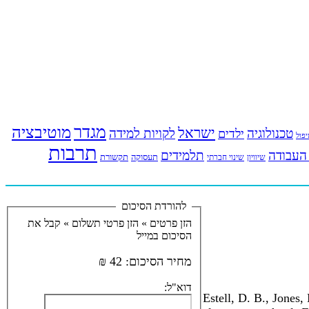
מגדר
מוטיבציה
ישראל
טכנולוגיה
לקויות למידה
ילדים
פול
תרבות
העבודה
תלמידים
תעסוקה
תקשורת
שינוי חברתי
שיוויון
להורדת הסיכום
הזן פרטים »
הזן פרטי תשלום »
קבל את
הסיכום במייל
מחיר הסיכום:
42 ₪
דוא"ל:
Estell, D. B., Jones,