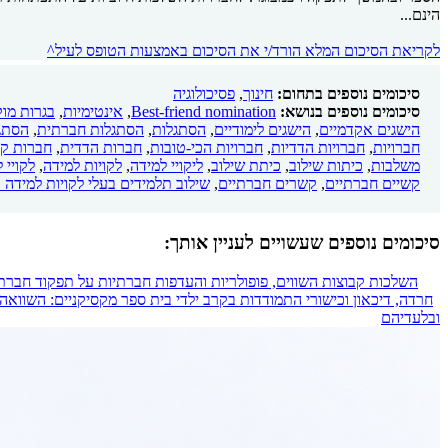
הינם...
לקריאת הסיכום המלא הורד/י את הסיכום באמצעות הטופס לעיל^
סיכומים נוספים בתחום:
חינוך
,
פסיכולוגיה
סיכומים נוספים בנושא:
Best-friend nomination
,
אינטימיות
,
בגרות מו
הישגים אקדמיים
,
הישגים לימודיים
,
הסתגלות
,
הסתגלות חברתית
,
הסתג
חברויות
,
חברויות הדדיות
,
חברויות הכי-טובות
,
חברות הדדית
,
חברות קר
משלבות
,
כיתות שילוב
,
כיתת שילוב
,
ליקויי למידה
,
לקויות למידה
,
לקויי 
קשיים חברתיים
,
קשרים חברתיים
,
שילוב תלמידים בעלי לקויות למידה ב
סיכומים נוספים שעשויים לעניין אותך:
השלכות קבוצות השווים, פופולריות והעדפות חברתיות על תפקוד חברתי 
חרדה, דיכאון וכישורי התמודדות בקרב ילדי בית ספר מקסיקניים: השוואה 
ובלעדיהם