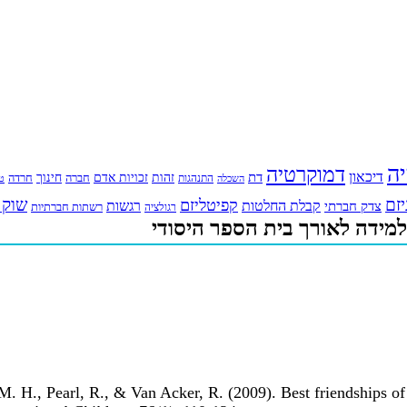
יה
דמוקרטיה
דיכאון
דת
זהות
חינוך
זכויות אדם
חברה
התנהגות
חרדה
השכלה
טי
יזם
שוק 
קפיטליזם
רגשות
צדק חברתי
קבלת החלטות
רשתות חברתיות
רגולציה
 למידה לאורך בית הספר היסודי
 M. H., Pearl, R., & Van Acker, R. (2009). Best friendships of 