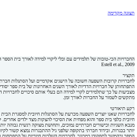
תצוגה מקדימה
החברויות הכי-טובות של תלמידים עם ובלי ליקויי למידה לאורך בית הספר ה
Estell et al., 2009
תקציר
לחברויות קרובות השפעה חשובה על הישגים אקדמיים ועל הסתגלות חברתית
מצביעות על כך שתלמידים לקויי למידה הם בעלי אותם סיכויים לחברויות ה
מתקשים לשמור על החברות לאורך זמן.
רקע תיאורטי
לחברויות שאנו יוצרים השפעה מכרעת על הסתגלות חיובית למסגרת הבית ספר
חיובית כלפי בית ספר והוא מפחית את הסיכוי להצקות מצד ילדים אחרים.
מנבא השגיות וכישורים חברתיים נמוכים, ותחושת מצוקה רגשית גבוהה יו
הספר ובהמשך לתפקודו כמבוגר. לחברויות השלכות חיוביות על התפתחות ר