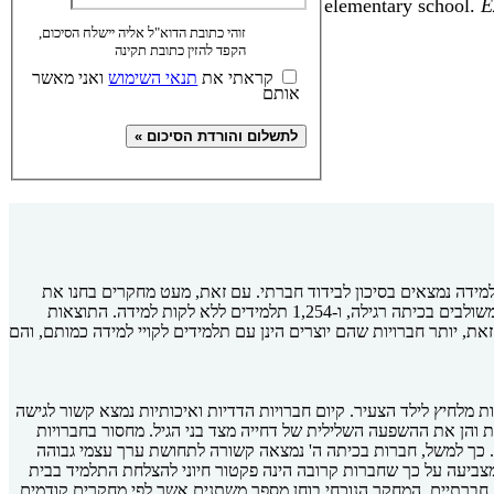
elementary school.
E
זוהי כתובת הדוא"ל אליה יישלח הסיכום,
הקפד להזין כתובת תקינה
קראתי את
תנאי השימוש
ואני מאשר
אותם
מידה נמצאים בסיכון לבידוד חברתי. עם זאת, מעט מחקרים בחנו את
התפתחותן של חברויות הדדיות לאורך השנים האחרונות של בית ספר יסודי. המחקר הנוכחי בחן לאורך שנתיים חברויות של 55 תלמידים לקויי למידה המשולבים בכיתה רגילה, ו-1,254 תלמידים ללא לקות למידה. התוצאות
ת, יותר חברויות שהם יוצרים הינן עם תלמידים לקויי למידה כמותם, והם
 מלחיץ לילד הצעיר. קיום חברויות הדדיות ואיכותיות נמצא קשור לגישה
 והן את ההשפעה השלילית של דחייה מצד בני הגיל. מחסור בחברויות
ן. כך למשל, חברות בכיתה ה' נמצאה קשורה לתחושת ערך עצמי גבוהה
יום סימפטומים פסיכופתולוגים כלשהם 12 שנים לאחר מכן. מכאן, שהספרות מצביעה על כך שחברות קרובה הינה פקטור חיוני להצלחת התלמיד בבית
ם חברתיים. המחקר הנוכחי בוחן מספר משתנים אשר לפי מחקרים קודמים