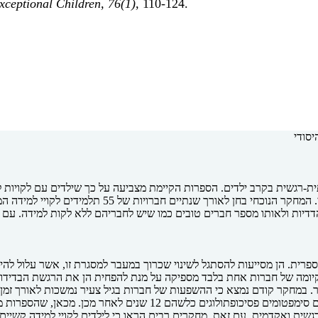
xceptional Children, 76(1),
יסודי
-רגשית בקרב ילדים. הספרות הקיימת מצביעה על כך שילדים עם לקויות ל
דדיות ולאותו מספר חברים טובים כמו שיש לחבריהם ללא לקות למידה. עם זא
ית. הן מסייעות להסתגל לשינוי שכרוך במעבר למסגרת זו, אשר עלול להיות
 קיומה של חברות אחת בלבד מספיקה על מנת להפחית הן את הרגשת הבדידות
תר. במחקר קודם נמצא כי ההשפעות של חברות בגיל צעיר נמשכות לאורך זמ
יותר בבגרות, ובידוד חברתי בתקופה שלפני גיל ההתבגרות נמצא קשור לק
גשית ואקדמית. עם זאת, מחקרים רבים הראו כי לילדים לקויי למידה קשיי