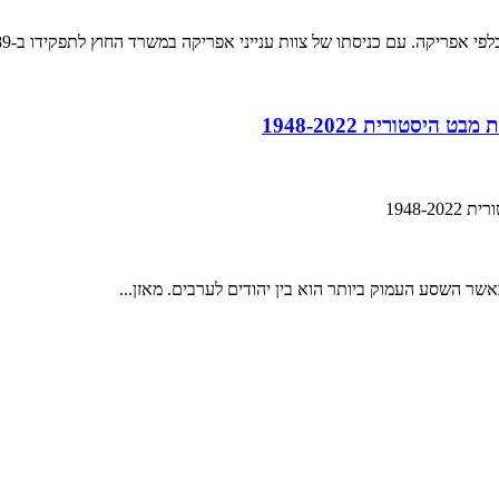
וות ענייני אפריקה במשרד החוץ לתפקידו ב-1989, כבלי מאבק המזרח-מערב כבר רופפו, וההנהגה,...
יסטורית 1948-2022
1948-
שר השסע העמוק ביותר הוא בין יהודים לערבים. מאזן...