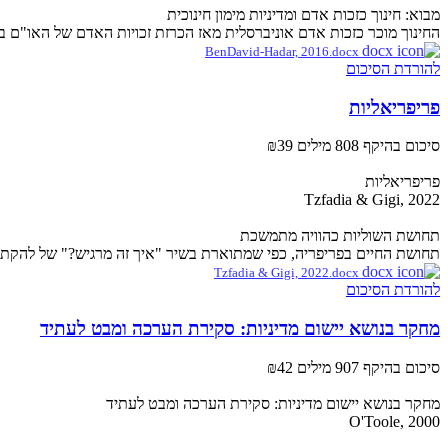
מבוא: חינוך כזכות אדם ומדיניות מימון חינוכית
החינוך מוכר כזכות אדם אוניברסלית מאז הכרזת זכויות האדם של האו"ם ב־1948, ולפיה זכות זו אמורה להתממש על בסיס שוויון בהזדמנויות..
BenDavid-Hadar, 2016.docx
להורדת הסיכום
פריפריאליות
סיכום בהיקף 808 מילים
₪39
פריפריאליות
Tzfadia & Gigi, 2022
תחושת השוליות כהוויה מתמשכת
תחושת החיים בפריפריה, כפי שמתוארת בשיר "איך זה מרגיש?" של להקת כ
Tzfadia & Gigi, 2022.docx
להורדת הסיכום
מחקר בנושא יישום מדיניות: סקירת הערכה ומבט לעתיד
סיכום בהיקף 907 מילים
₪42
מחקר בנושא יישום מדיניות: סקירת הערכה ומבט לעתיד
O'Toole, 2000