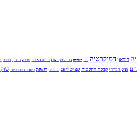
יה
דמוקרטיה
דיכאון
דת
זהות
חינוך
זכויות אדם
חברה
התנהגות
חרדה
השכלה
טי
יזם
שוק 
קפיטליזם
רגשות
צדק חברתי
קבלת החלטות
רשתות חברתיות
רגולציה