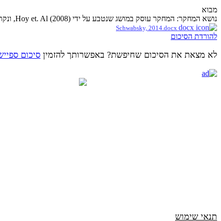
מבוא
נושא המחקר: המחקר עוסק במושג שנטבע על ידי Hoy et. Al (2008), ונקרא התנהגות אזרחית אישית (Individual citizenship behavior - ICB). המושג מתייחס להתנהגות שמורים מפנים כלפי...
Schwabsky, 2014.docx
להורדת הסיכום
לא מצאת את הסיכום שחיפשת? באפשרותך להזמין
סיכום ספייש
תנאי שימוש