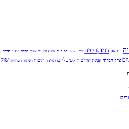
יה
דמוקרטיה
דיכאון
דת
זהות
חינוך
זכויות אדם
חברה
התנהגות
חרדה
השכלה
טי
יזם
שוק 
קפיטליזם
רגשות
צדק חברתי
קבלת החלטות
רשתות חברתיות
רגולציה
רים