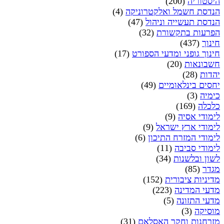
היסטוריה
(200)
הנדסת חשמל ואלקטרוניקה
(4)
הנדסת תעשייה וניהול
(47)
הפרעות בתקשורת
(32)
חינוך
(437)
חינוך גופני ומדעי הספורט
(17)
חשבונאות
(20)
יהדות
(28)
יחסים בינלאומיים
(49)
כימיה
(3)
כלכלה
(169)
לימודי אסיה
(9)
לימודי ארץ ישראל
(9)
לימודי המזרח התיכון
(6)
לימודי סביבה
(11)
לשון ובלשנות
(34)
מגדר
(85)
מדיניות ציבורית
(152)
מדעי המדינה
(223)
מדעי התזונה
(5)
מוסיקה
(3)
מזרחנות וחקר האסלאם
(31)