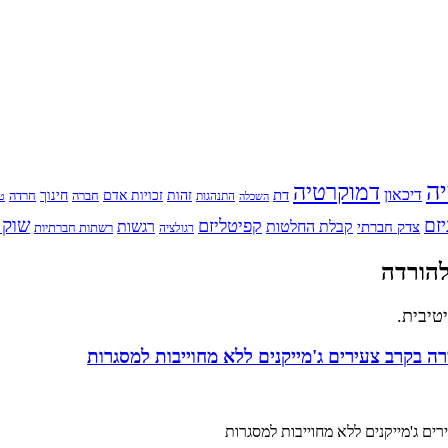
יה
דמוקרטיה
דיכאון
דת
זהות
חינוך
זכויות אדם
חברה
התנהגות
חרדה
השכלה
טי
יזם
שוק 
קפיטליזם
רגשות
צדק חברתי
קבלת החלטות
רשתות חברתיות
רגולציה
להורדה
טיבית.
ה בקרב צעירים ג'מייקנים ללא מחוייבות למסגרות
ם ג'מייקנים ללא מחוייבות למסגרות