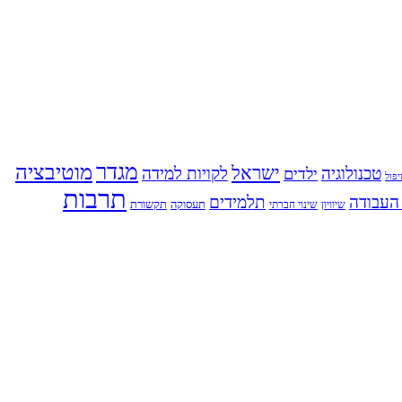
מגדר
מוטיבציה
ישראל
טכנולוגיה
לקויות למידה
ילדים
פול
תרבות
העבודה
תלמידים
תעסוקה
תקשורת
שינוי חברתי
שיוויון