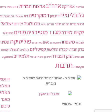
ארה"ב
ארצות הברית
אמריקה
בית ספר
בריטנ
אלימות
גלובליזציה
דמוקרטיה
דיכאון
דת
זה
התנהגות
השכלה
ישראל
טכנולוגיה
ילדים
חינוך
זכויות אדם
חברה
חרדה
טיפול
מגדר
מוטיבציה
מורים
לקויות למידה
מסוגלות
פוליטיקה
משפחה
פמיני
נשים
עצמית
מתבגרים
סטודנטים
קפיטליזם
רגשות
צדק חברתי
קבלת החלטות
רשתות
רגולציה
תלמידים
שוק העבודה
חברתיות
תעסוקה
שיוויון
שינוי חברתי
תרבות
תקשורת
דוגמאו
תמלול 
תמלול
מאגר 
תנאי שימוש
סיכום 