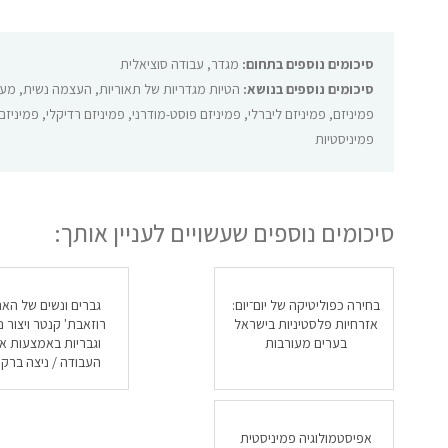
סיכומים נוספים בתחום:
מגדר
,
עבודה סוציאלית
סיכומים נוספים בנושא:
הטיות מגדריות של תאוריות
,
העצמה נשית
,
מעב
פמיניזם
,
פמיניזם ליברלי
,
פמיניזם פוסט-מודרני
,
פמיניזם רדיקלי
,
פמיניזם
פמיניסטיות
סיכומים נוספים שעשויים לעניין אותך:
בחירה כפוליטיקה של יום־יום:
גברים ונשים של הארג
אזרחיות פלסטיניות בישראל
רוזאבת' קנטר ויצור נ
בערים מעורבות
וגבריות באמצעות אר
העבודה / ניצה ברקו
אפיסטמולוגיה פמיניסטית