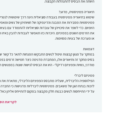
היוותה את הבסיס להתנהלות הקבוצה.
תיאוריה פמיניסטית, מדוע?
שימוש בתיאוריה פמיניסטית בעבודה סוציאלית הינה דרך שימושית לנטרל 
פמיניסטיות מסבירות את המבנה והדינמיקה של חוויותיהן של נשים ומאפשרות
היומיום. כדי לשפר את סיכוייהן של עובדות סוציאליות להתמודד עם בעיו
את הזרמים השונים בפמיניזם. היכרות כזו תאפשר לעבודות להבין באיזו 
או מערכת של בעיות מסוימות.
דוגמאות
במחקר על מגוון קבוצות טיפול לנשים התבקשו המנחות לתאר כל קשר שראו
בסיס מחקר זה ותיאורים אלו, המחברת מדגימה כיצד חמישה זרמים בפמיניז
מודרני, נשיות ופמיניזם רדיקלי - היוו את הבסיס לגישות שונות במפגשים ה
פמיניזם ליברלי
הפילוסופיה הליברלית, שעליה מתבסס הפמיניזם הליברלי, מתארת את
לזכות בנתח הוגן של משאבים. פמיניסטיות ליברליות מדגישות כי החברה מ
על ידי התייחסות לנשים כבנות חלק מקבוצה במקום להתייחס אליהן כאל..
לקריאת הסי