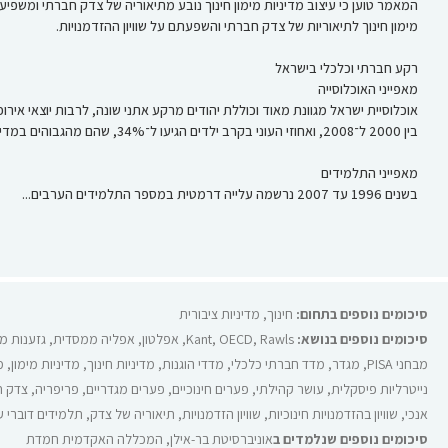
מימון חינוך לתיאוריות של צדק חברתי והשפעתם על שוויון ההזדמנויות.
רקע חברתי וכלכלי בישראל
מאפייני האוכלוסייה
בין 2000 ל־2008, ואחוזי העוני בקרב ילדים הגיעו ל־34%, שהם מהגבוהים במדינות המערב.
מאפייני התלמידים
בשנים 1996 עד 2007 נרשמה עלייה דרמטית במספר התלמידים הערבים...
סיכומים נוספים בתחום:
חינוך
,
מדיניות ציבורית
סיכומים נוספים בנושא:
Rawls
,
OECD
,
Kant
,
אפלטון
,
אפליה ממסדית
,
גזענות מ
מבחני PISA
,
מגדר
,
מדד חברתי כלכלי
,
מדדי הוגנות
,
מדיניות חינוך
,
מדיניות מימון
,
מ
נייטרליות פיסקלית
,
עושר קהילתי
,
פערים חינוכיים
,
פערים מגדריים
,
פריפריה
,
צדק ח
אנכי
,
שוויון בהזדמנויות חינוכיות
,
שוויון הזדמנויות
,
תיאוריה של צדק
,
תלמידים דוברי 
סיכומים נוספים שנלמדים ב
אוניברסיטת בר-אילן
,
המכללה האקדמית חמדת