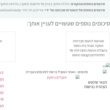
סיכומים נוספים מהקורס:
כלכלה וחינוך בעידן של חדשנות מאקרו
,
מדיניות החינוך
סיכומים נוספים של מאמרים שנכתבו על ידי:
איריס בן דוד הדר Iris BenDavid-Hadar‏
סיכומים נוספים שעשויים לעניין אותך:
מנהיגות לניעות חברתית:
פר
תפקיד מנהל בית הספר
בהובלת הניעות החברתית של
התלמידים בקבוצת מיעוט
דו
תמל
תנאי שימוש
תמ
הצהרת נגישות
מא
סי
תר