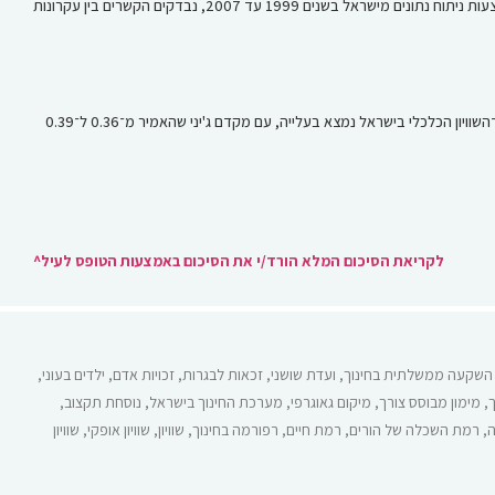
המאמר טוען כי עיצוב מדיניות מימון חינוך נובע מתיאוריה של צדק חברתי ומשפיע על חלוקת ההישגים החינוכיים במדינה, ובכך גם על רמת הצדק החברתי העתידי. באמצעות ניתוח נתונים מישראל בשנים 1999 עד 2007, נבדקים הקשרים בין עקרונות
אוכלוסיית ישראל מגוונת מאוד וכוללת יהודים מרקע אתני שונה, לרבות יוצאי אירופה, צפון אפריקה והמזרח התיכון, לצד מיעוטים אתניים ובראשם האוכלוסייה הערבית. אי־השוויון הכלכלי בישראל נמצא בעלייה, עם מקדם ג'יני שהאמיר מ־0.36 ל־0.39
לקריאת הסיכום המלא הורד/י את הסיכום באמצעות הטופס לעיל^
השקעה ממשלתית בחינוך
,
ועדת שושני
,
זכאות לבגרות
,
זכויות אדם
,
ילדים בעוני
,
ך
,
מימון מבוסס צורך
,
מיקום גאוגרפי
,
מערכת החינוך בישראל
,
נוסחת תקצוב
,
,
רמת השכלה של הורים
,
רמת חיים
,
רפורמה בחינוך
,
שוויון
,
שוויון אופקי
,
שוויון