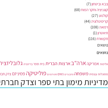
צבא וביטחון
(7)
קוגניציה וחקר המוח
(68)
קולנוע
(27)
קרימינולוגיה
(44)
רפואה
(108)
תיאטרון
(1)
תקשורת
(116)
נושאים
נושאים
ארה"ב
גלובליזציה
ארצות הברית
אמריקה
בית ספר
בריטניה
אלימות
פוליטיקה
משפחה
פמיניזם
צדק חבר
נשים
מסוגלות עצמית
מתבגרים
סטודנטים
מדיניות מימון בתי ספר וצדק חברתי