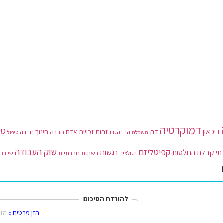
דמוקרטיה
טכ
דיכאון
דת
זהות
חינוך
זכויות אדם
חברה
חרדה
התנהגות
השכלה
טיפול
קפיטליזם
שוק העבודה
רגשות
תי
קבלת החלטות
רשתות חברתיות
רגולציה
שיוויון
להורדת הסיכום
הזן פרטים »
הזן