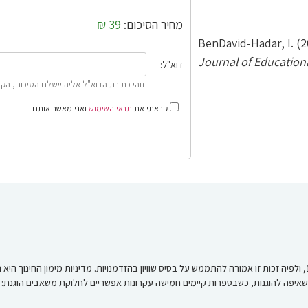
מחיר הסיכום:
39 ₪
BenDavid-Hadar, I. (2
Journal of Education
דוא"ל:
זוהי כתובת הדוא"ל אליה יישלח הסיכום, הקפ
קראתי את
תנאי השימוש
ואני מאשר אותם
החינוך מוכר כזכות אדם אוניברסלית מאז הכרזת זכויות האדם של האו"ם ב־1948, ולפיה זכות זו אמורה להתממש על בסיס שוויון ב
פה להוגנות, כשבספרות קיימים חמישה עקרונות אפשריים לחלוקת משאבים הוגנת: נייטרליות,