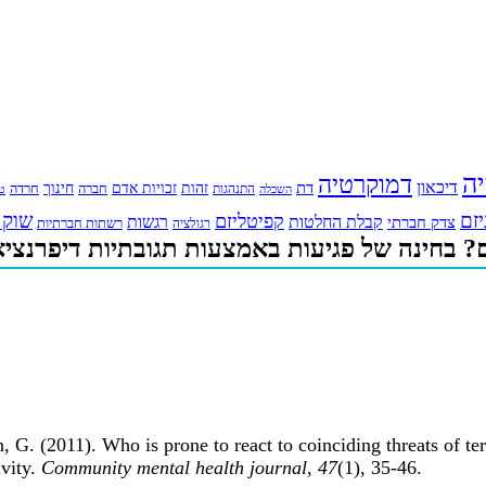
יה
דמוקרטיה
דיכאון
דת
זהות
חינוך
זכויות אדם
חברה
התנהגות
חרדה
השכלה
טי
יזם
שוק 
קפיטליזם
רגשות
צדק חברתי
קבלת החלטות
רשתות חברתיות
רגולציה
ם? בחינה של פגיעות באמצעות תגובתיות דיפרנציא
 G. (2011). Who is prone to react to coinciding threats of te
ivity.
Community mental health journal, 47