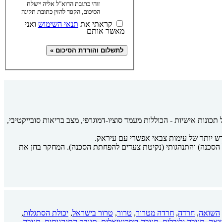
זוהי כתובת הדוא"ל אליה יישלח
הסיכום, הקפד להזין כתובת תקינה
קראתי את
תנאי השימוש
ואני
מאשר אותם
ונות אישיות - הכוללות מעמד סוציו-דמוגרפי, מצב בריאות סובייקטיבי,
ל הסכנה) והתנהגותי (נקיטת צעדים להפחתת הסכנה). המחקר בחן את
השואה
,
חרדה
,
חרדה מטרור
,
טרור
,
טרור בישראל
,
יכולת הסתגלות
,
ואה
,
תגובה גלובלית
,
תגובה דיפרנציאלית
,
תגובה התנהגותית
,
תגובה