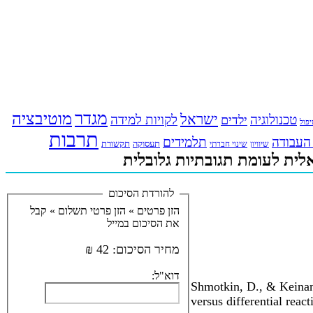
מגדר
מוטיבציה
ישראל
טכנולוגיה
לקויות למידה
ילדים
פול
תרבות
העבודה
תלמידים
תעסוקה
תקשורת
שינוי חברתי
שיוויון
לית לעומת תגובתיות גלובלית
להורדת הסיכום
הזן פרטים »
הזן פרטי תשלום »
קבל
את הסיכום במייל
מחיר הסיכום:
42 ₪
דוא"ל:
Shmotkin, D., & Keinan,
versus differential react