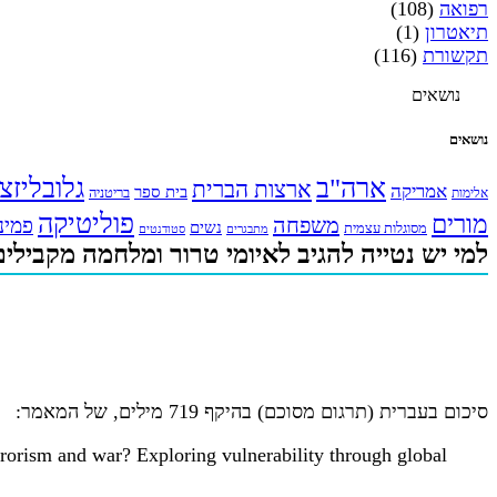
רפואה
(108)
תיאטרון
(1)
תקשורת
(116)
נושאים
נושאים
ארה"ב
גלובליזצ
ארצות הברית
אמריקה
בית ספר
אלימות
בריטניה
פוליטיקה
מורים
משפחה
פמינ
נשים
מסוגלות עצמית
מתבגרים
סטודנטים
למי יש נטייה להגיב לאיומי טרור ומלחמה מקבילי
סיכום בעברית (תרגום מסוכם) בהיקף 719 מילים, של המאמר:
rrorism and war? Exploring vulnerability through global