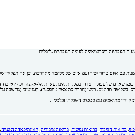
עות תגובתיות דיפרנציאלית לעומת תגובתיות גלובלית
ית עם איום טרור ישיר ועם איום של מלחמה מתקרבת, וכן את תפקידן של תכ
ערכו בשלושה תחומים: רגשי (חרדה כתוצאה מהסכנה), קוגניטיבי (מחשבה ע
פש
,
בריאות הציבור
,
בריאות נפשית
,
בריאות ציבורית
,
האינתיפאדה השנייה
,
מה
,
מצבי לחץ
,
נוירוטיות
,
ניצולי שואה
,
עימות צבאי
,
פגיעות הפרט
,
קשר לש