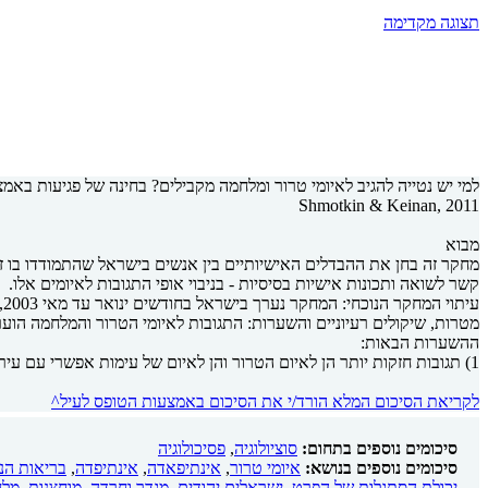
תצוגה מקדימה
למי יש נטייה להגיב לאיומי טרור ומלחמה מקבילים? בחינה של פגיעות באמצ
Shmotkin & Keinan, 2011
מבוא
מחקר זה בחן את ההבדלים האישיותיים בין אנשים בישראל שהתמודדו בו זמנ
קשר לשואה ותכונות אישיות בסיסיות - בניבוי אופי התגובות לאיומים אלו.
עיתוי המחקר הנוכחי: המחקר נערך בישראל בחודשים ינואר עד מאי 2003, בזמן שאיום של פעולות טרור במסגרת אינתיפאדת אל-אקצה חפף לאיום חדש יותר של עימות צבאי אפשרי עם עיראק.
מטרות, שיקולים רעיוניים והשערות: התגובות לאיומי הטרור והמלחמה הו
ההשערות הבאות:
1) תגובות חזקות יותר הן לאיום הטרור והן לאיום של עימות אפשרי עם עיראק יהיו מתואמים עם סטטוס השכלתי וכלכלי...
לקריאת הסיכום המלא הורד/י את הסיכום באמצעות הטופס לעיל^
סיכומים נוספים בתחום:
סוציולוגיה
,
פסיכולוגיה
סיכומים נוספים בנושא:
איומי טרור
,
אינתיפאדה
,
אינתיפדה
,
בריאות הנ
יכולת הסתגלות של הפרט
,
ישראלים יהודים
,
מגדר וחרדה
,
מוחצנות
,
מלח