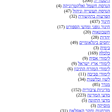
היסטוריה
(200)
הנדסת חשמל ואלקטרוניקה
(4)
הנדסת תעשייה וניהול
(47)
הפרעות בתקשורת
(32)
חינוך
(437)
חינוך גופני ומדעי הספורט
(17)
חשבונאות
(20)
יהדות
(28)
יחסים בינלאומיים
(49)
כימיה
(3)
כלכלה
(169)
לימודי אסיה
(9)
לימודי ארץ ישראל
(9)
לימודי המזרח התיכון
(6)
לימודי סביבה
(11)
לשון ובלשנות
(34)
מגדר
(85)
מדיניות ציבורית
(152)
מדעי המדינה
(223)
מדעי התזונה
(5)
מוסיקה
(3)
מזרחנות וחקר האסלאם
(31)