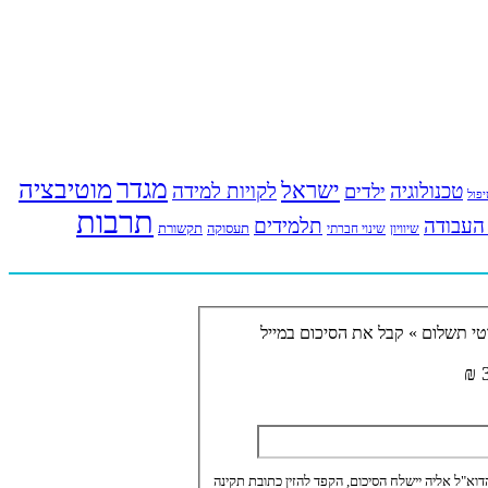
מגדר
מוטיבציה
ישראל
טכנולוגיה
לקויות למידה
ילדים
פול
תרבות
העבודה
תלמידים
תעסוקה
תקשורת
שינוי חברתי
שיוויון
טי תשלום »
קבל את הסיכום במייל
3
דוא"ל אליה יישלח הסיכום, הקפד להזין כתובת תקינה