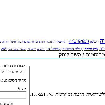
יה
דמוקרטיה
דיכאון
דת
זהות
חינוך
זכויות אדם
חברה
התנהגות
חרדה
השכלה
טי
יזם
שוק 
קפיטליזם
רגשות
צדק חברתי
קבלת החלטות
רשתות חברתיות
רגולציה
טריסטית / משה ליסק
להורדת הסיכום
הזן פרטים »
הזן פר
מחיר הסיכום:
2 ₪
דוא"ל:
תרבות דמוקרטית, 4-5,
187-221.
זוהי כתובת ה