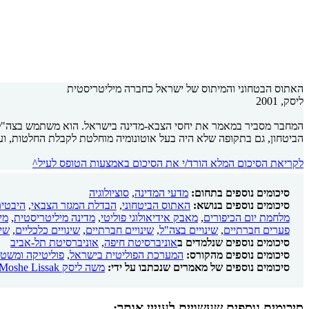
האתוס הבטחוני והמיתוס של ישראל כחברה מיליטריסטית
ליסק, 2001
המחבר מסביר במאמר את יחסי הצבא-מדינה בישראל. הוא משתמש בצה"ל כד
הביטחון, גם בתקופה שלא היה בעל אוטונומיה מוחלטת לקבלת החלטות, ועם
לקריאת הסיכום המלא הורד/י את הסיכום באמצעות הטופס לעיל^
סיכומים נוספים בתחום:
מדעי המדינה
,
סוציולוגיה
סיכומים נוספים בנושא:
האתוס הביטחוני
,
הבדלת המגזר הצבאי
,
היבטים
מלחמת יום הכיפורים
,
מאבק אידיאולוגי פוליטי
,
מדינה מיליטריסטית
,
מי
פערים חברתיים
,
שינויים בצה"ל
,
שינויים חברתיים
,
שינויים כלכליים
,
שינ
סיכומים נוספים שנלמדים ב
אוניברסיטת חיפה
,
אוניברסיטת תל-אביב
סיכומים נוספים מהקורס:
המערכת הפוליטית בישראל
,
פוליטיקה ומשט
סיכומים נוספים של מאמרים שנכתבו על ידי:
משה ליסק Moshe Lissak
סיכומים נוספים שעשויים לעניין אותך: