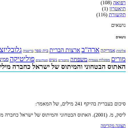
רפואה
(108)
תיאטרון
(1)
תקשורת
(116)
נושאים
נושאים
ארה"ב
גלובליזצ
ארצות הברית
אמריקה
בית ספר
אלימות
בריטניה
פוליטיקה
מורים
משפחה
פמינ
נשים
מסוגלות עצמית
מתבגרים
סטודנטים
האתוס הבטחוני והמיתוס של ישראל כחברה מילי
סיכום בעברית בהיקף 241 מילים, של המאמר:
ליסק, מ. (2001). האתוס הבטחוני והמיתוס של ישראל כחברה מיליטריסטית.
תצוגה מקדימה