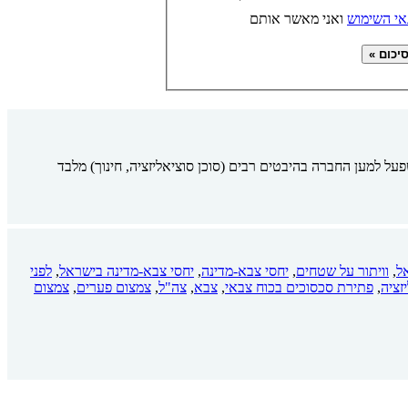
אי השימוש
ואני מאשר אותם
למען החברה בהיבטים רבים (סוכן סוציאליזציה, חינוך) מלבד
ל
,
וויתור על שטחים
,
יחסי צבא-מדינה
,
יחסי צבא-מדינה בישראל
,
לפני
זציה
,
פתירת סכסוכים בכוח צבאי
,
צבא
,
צה"ל
,
צמצום פערים
,
צמצום