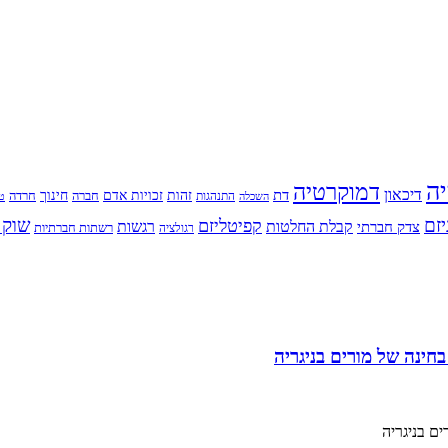
יה
דמוקרטיה
דיכאון
דת
זהות
חינוך
זכויות אדם
חברה
התנהגות
חרדה
השכלה
טי
יזם
שוק 
קפיטליזם
רגשות
צדק חברתי
קבלת החלטות
רשתות חברתיות
רגולציה
ינה של מורים בניגריה
ם בניגריה