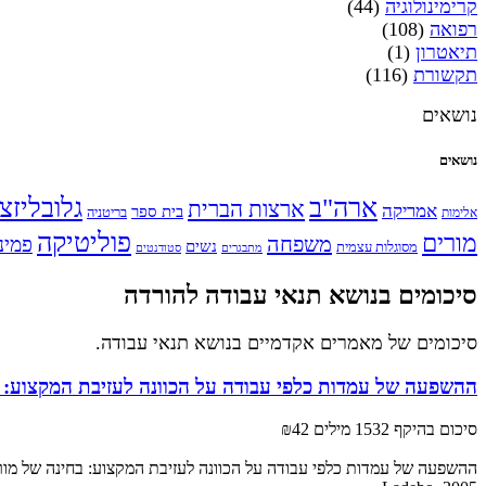
קרימינולוגיה
(44)
רפואה
(108)
תיאטרון
(1)
תקשורת
(116)
נושאים
נושאים
ארה"ב
גלובליזצ
ארצות הברית
אמריקה
בית ספר
אלימות
בריטניה
פוליטיקה
מורים
משפחה
פמינ
נשים
מסוגלות עצמית
מתבגרים
סטודנטים
סיכומים בנושא תנאי עבודה להורדה
סיכומים של מאמרים אקדמיים בנושא תנאי עבודה.
ההשפעה של עמדות כלפי עבודה על הכוונה לעזיבת המקצוע: בח
סיכום בהיקף 1532 מילים
₪42
ההשפעה של עמדות כלפי עבודה על הכוונה לעזיבת המקצוע: בחינה של מורי