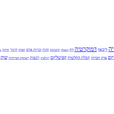
יה
דמוקרטיה
דיכאון
דת
זהות
חינוך
זכויות אדם
חברה
התנהגות
חרדה
השכלה
טי
יזם
שוק 
קפיטליזם
רגשות
צדק חברתי
קבלת החלטות
רשתות חברתיות
רגולציה