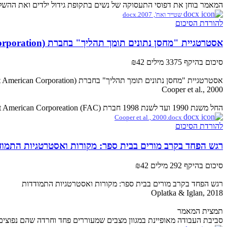
המאמר בוחן את דפוסי התעסוקה של נשים בתקופת גידול ילדים ואת ההשלכות של
שטייר ואח', 2007.docx
להורדת הסיכום
אסטרטגיית "מחסן נתונים תומך תהליך" בחברת FAC (First American Corporation)
סיכום בהיקף 3375 מילים
₪42
אסטרטגיית "מחסן נתונים תומך תהליך" בחברת FAC (First American Corporation)
Cooper et al., 2000
החל משנת 1990 ועד לשנת 1998 חברת First American Corporeation (FAC)שינתה את אסטרטגיית הניהול שלה מהשיטה המסורתית הבנקאית לשיטה בעלת אוריאנטצית לקוח. השינוי הפך את FAC ...
Cooper et al., 2000.docx
להורדת הסיכום
רגש הפחד בקרב מורים בבית ספר: מקורות ואסטרטגיות התמוד
סיכום בהיקף 292 מילים
₪42
רגש הפחד בקרב מורים בבית ספר: מקורות ואסטרטגיות התמודדות
Oplatka & Iglan, 2018
תמצית המאמר
סביבת העבודה מאופיינת במגוון מצבים שמעוררים פחד וחרדה שהם נפוצים ב