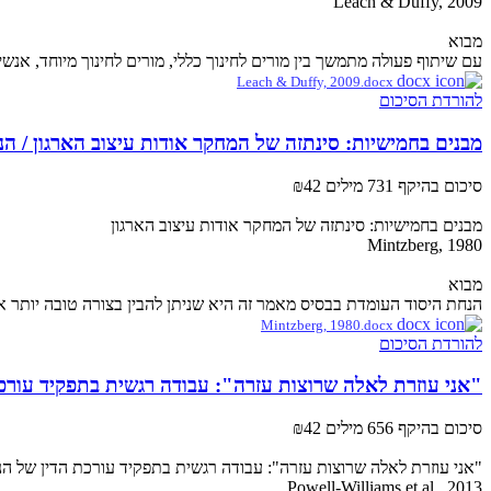
Leach & Duffy, 2009
מבוא
עם שיתוף פעולה מתמשך בין מורים לחינוך כללי, מורים לחינוך מיוחד, אנשי מקצוע 
Leach & Duffy, 2009.docx
להורדת הסיכום
מבנים בחמישיות: סינתזה של המחקר אודות עיצוב הארגון / הנר
סיכום בהיקף 731 מילים
₪42
מבנים בחמישיות: סינתזה של המחקר אודות עיצוב הארגון
Mintzberg, 1980
מבוא
הנחת היסוד העומדת בבסיס מאמר זה היא שניתן להבין בצורה טובה יותר את
Mintzberg, 1980.docx
להורדת הסיכום
"אני עוזרת לאלה שרוצות עזרה": עבודה רגשית בתפקיד עורכ
סיכום בהיקף 656 מילים
₪42
"אני עוזרת לאלה שרוצות עזרה": עבודה רגשית בתפקיד עורכת הדין של ה
Powell-Williams et al., 2013