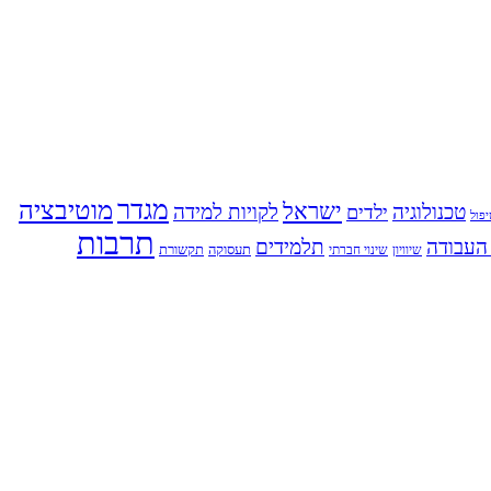
מגדר
מוטיבציה
ישראל
טכנולוגיה
לקויות למידה
ילדים
פול
תרבות
העבודה
תלמידים
תעסוקה
תקשורת
שינוי חברתי
שיוויון