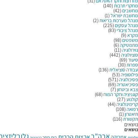
מזרחנות וחקר האסלאם
(31)
מחקרי תרבות
(140)
מחשבים
(42)
מחשבת ישראל
(1)
מנהל מערכות בריאות
(2)
מנהל עסקים
(225)
מנהל ציבורי
(83)
מקרא
(9)
משפטים
(98)
מתמטיקה
(6)
נוירולוגיה
(11)
סוציולוגיה
(442)
סיעוד
(69)
ספרות
(30)
עבודה סוציאלית
(136)
פילוסופיה
(53)
פסיכולוגיה
(571)
פסיכיאטריה
(69)
צבא וביטחון
(7)
קוגניציה וחקר המוח
(68)
קולנוע
(27)
קרימינולוגיה
(44)
רפואה
(108)
תיאטרון
(1)
תקשורת
(116)
נושאים
נושאים
ארה"ב
גלובליזציה
ארצות הברית
אמריקה
בית ספר
בריטניה
אלימות