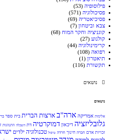
פילוסופיה
(53)
פסיכולוגיה
(571)
פסיכיאטריה
(69)
צבא וביטחון
(7)
קוגניציה וחקר המוח
(68)
קולנוע
(27)
קרימינולוגיה
(44)
רפואה
(108)
תיאטרון
(1)
תקשורת
(116)
נושאים
נושאים
ארה"ב
ארצות הברית
אמריקה
בית ספר
אלימות
ברי
גלובליזציה
דמוקרטיה
דיכאון
דת
ז
התנהגות
השכלה
ישרא
טכנולוגיה
ילדים
חינוך
זכויות אדם
חברה
חרדה
טיפול
מגדר
מוטיבציה
מורים