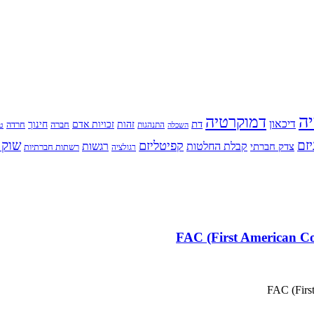
יה
דמוקרטיה
דיכאון
דת
זהות
חינוך
זכויות אדם
חברה
התנהגות
חרדה
השכלה
טי
יזם
שוק 
קפיטליזם
רגשות
צדק חברתי
קבלת החלטות
רשתות חברתיות
רגולציה