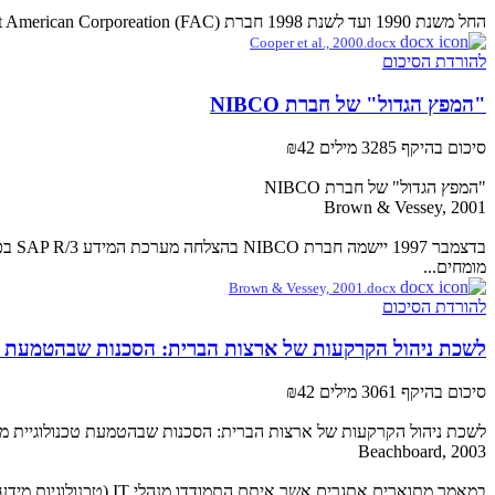
החל משנת 1990 ועד לשנת 1998 חברת First American Corporeation (FAC)שינתה את אסטרטגיית הניהול שלה מהשיטה המסורתית הבנקאית לשיטה בעלת אוריאנטצית לקוח. השינוי הפך את FAC ...
Cooper et al., 2000.docx
להורדת הסיכום
"המפץ הגדול" של חברת NIBCO
סיכום בהיקף 3285 מילים
₪42
"המפץ הגדול" של חברת NIBCO
Brown & Vessey, 2001
בדצ
מומחים...
Brown & Vessey, 2001.docx
להורדת הסיכום
לשכת ניהול הקרקעות של ארצות הברית: הסכנות שבהטמעת טכ
סיכום בהיקף 3061 מילים
₪42
לשכת ניהול הקרקעות של ארצות הברית: הסכנות שבהטמעת טכנולוגיית מ
Beachboard, 2003
במאמר מתוארים אתגרים אשר איתם התמודדו מנהלי IT (טכנולוגיות מידע) של לשכת ניהול הקרקעות האמריקאית (BLM) בעת ניסיון להשביח את התשתית ה-IT...