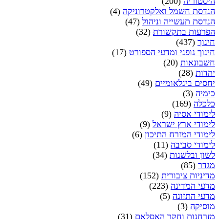
היסטוריה
(200)
הנדסת חשמל ואלקטרוניקה
(4)
הנדסת תעשייה וניהול
(47)
הפרעות בתקשורת
(32)
חינוך
(437)
חינוך גופני ומדעי הספורט
(17)
חשבונאות
(20)
יהדות
(28)
יחסים בינלאומיים
(49)
כימיה
(3)
כלכלה
(169)
לימודי אסיה
(9)
לימודי ארץ ישראל
(9)
לימודי המזרח התיכון
(6)
לימודי סביבה
(11)
לשון ובלשנות
(34)
מגדר
(85)
מדיניות ציבורית
(152)
מדעי המדינה
(223)
מדעי התזונה
(5)
מוסיקה
(3)
מזרחנות וחקר האסלאם
(31)