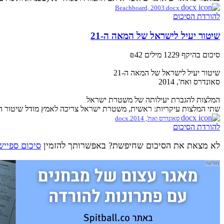
Beachboard, 2003.docx
להורדת הסיכום
שיטור יעיל לישראל של המאה ה-21
סיכום בהיקף 1229 מילים
₪42
שיטור יעיל לישראל של המאה ה-21
סאונדרס ואח', 2014
המלצות להגברת יעילותה של משטרת ישראל
שתי המלצות עיקריות: ראשית, משטרת ישראל צריכה לאמץ מודל שיטור המבוסס על צדק תהליכי (procedural justice). מהלך
סאונדרס ואח', 2014.docx
להורדת הסיכום
לא מצאת את הסיכום שחיפשת? באפשרותך להזמין
סיכום ספייש