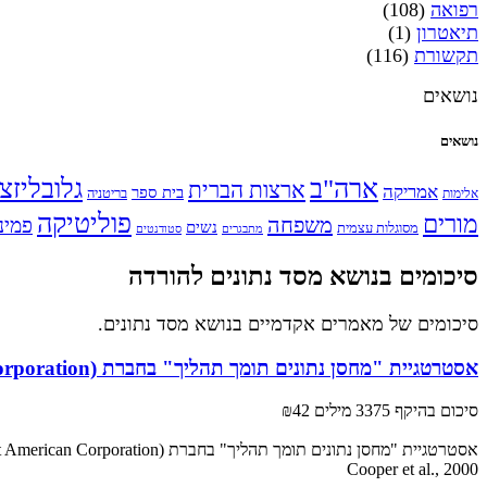
רפואה
(108)
תיאטרון
(1)
תקשורת
(116)
נושאים
נושאים
ארה"ב
גלובליזצ
ארצות הברית
אמריקה
בית ספר
אלימות
בריטניה
פוליטיקה
מורים
משפחה
פמינ
נשים
מסוגלות עצמית
מתבגרים
סטודנטים
סיכומים בנושא מסד נתונים להורדה
סיכומים של מאמרים אקדמיים בנושא מסד נתונים.
אסטרטגיית "מחסן נתונים תומך תהליך" בחברת FAC (First American Corporation)
סיכום בהיקף 3375 מילים
₪42
אסטרטגיית "מחסן נתונים תומך תהליך" בחברת FAC (First American Corporation)
Cooper et al., 2000