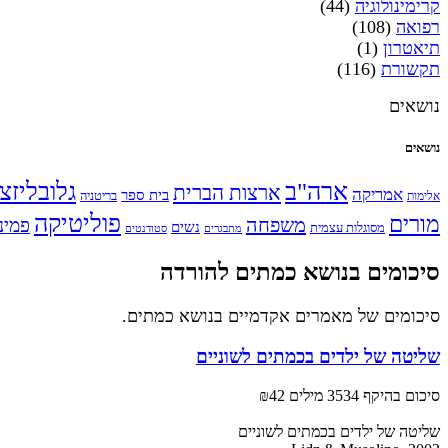
קרימינולוגיה
(44)
רפואה
(108)
תיאטרון
(1)
תקשורת
(116)
נושאים
נושאים
ארה"ב
גלובליזצ
ארצות הברית
אמריקה
בית ספר
אלימות
בריטניה
פוליטיקה
מורים
משפחה
פמינ
נשים
מסוגלות עצמית
מתבגרים
סטודנטים
סיכומים בנושא כמתים להורדה
סיכומים של מאמרים אקדמיים בנושא כמתים.
שליטה של ילדים בכמתים לשוניים
סיכום בהיקף 3534 מילים
₪42
שליטה של ילדים בכמתים לשוניים