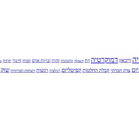
יה
דמוקרטיה
דיכאון
דת
זהות
חינוך
זכויות אדם
חברה
התנהגות
חרדה
השכלה
טי
יזם
שוק 
קפיטליזם
רגשות
צדק חברתי
קבלת החלטות
רשתות חברתיות
רגולציה