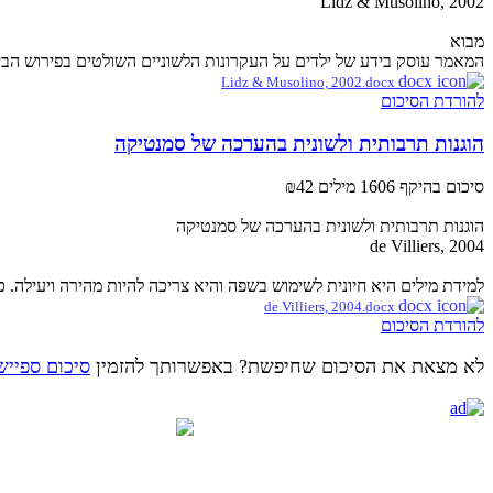
Lidz & Musolino, 2002
מבוא
המאמר עוסק בידע של ילדים על העקרונות הלשוניים השולטים בפירוש הביטויים הכמותיים בשפתם (למשל "no man", או "שתי נשים"). בעי
Lidz & Musolino, 2002.docx
להורדת הסיכום
הוגנות תרבותית ולשונית בהערכה של סמנטיקה
סיכום בהיקף 1606 מילים
₪42
הוגנות תרבותית ולשונית בהערכה של סמנטיקה
de Villiers, 2004
למידת מילים היא חיונית לשימוש בשפה והיא צריכה להיות מהירה ויעילה.
de Villiers, 2004.docx
להורדת הסיכום
לא מצאת את הסיכום שחיפשת? באפשרותך להזמין
סיכום ספייש