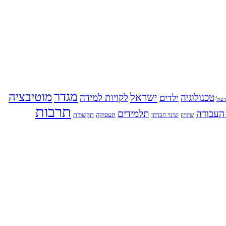
מגדר
מוטיבציה
ישראל
טכנולוגיה
לקויות למידה
ילדים
פול
תרבות
העבודה
תלמידים
תעסוקה
תקשורת
שינוי חברתי
שיוויון