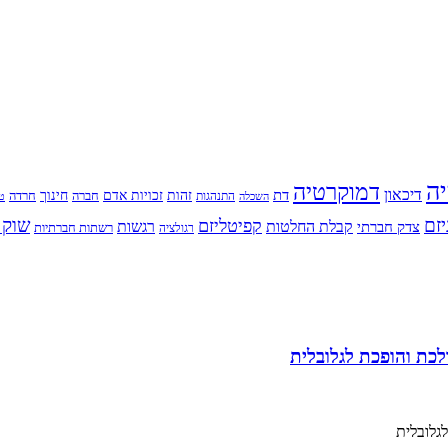
יה
דמוקרטיה
דיכאון
דת
זהות
חינוך
זכויות אדם
חברה
התנהגות
חרדה
השכלה
טי
יזם
שוק 
קפיטליזם
רגשות
צדק חברתי
קבלת החלטות
רשתות חברתיות
רגולציה
לכת והופכת לגלובלית
גלובלית