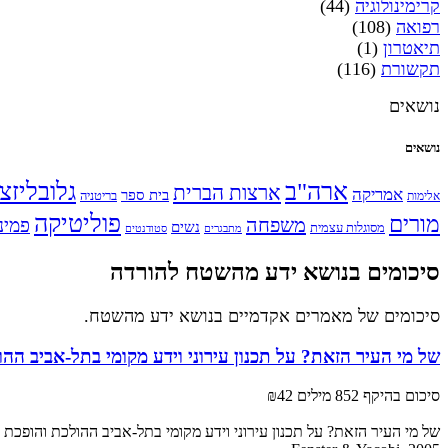
קרימינולוגיה
(44)
רפואה
(108)
תיאטרון
(1)
תקשורת
(116)
נושאים
נושאים
ארה"ב
גלובליזצ
ארצות הברית
אמריקה
בית ספר
אלימות
בריטניה
פוליטיקה
מורים
משפחה
פמינ
נשים
מסוגלות עצמית
מתבגרים
סטודנטים
סיכומים בנושא ידע מהשטח להורדה
סיכומים של מאמרים אקדמיים בנושא ידע מהשטח.
של מי העיר הזאת? על תכנון עירוני וידע מקומי בתל-אביב ההו
סיכום בהיקף 852 מילים
₪42
של מי העיר הזאת? על תכנון עירוני וידע מקומי בתל-אביב ההולכת והופכת ל