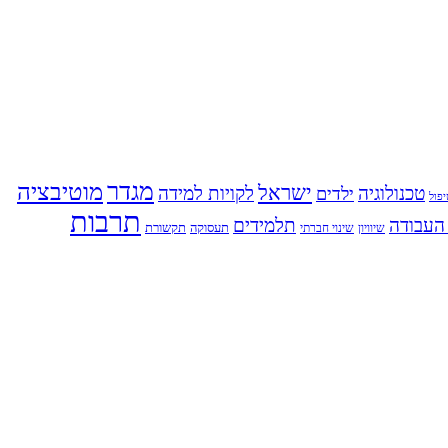
מגדר
מוטיבציה
ישראל
טכנולוגיה
לקויות למידה
ילדים
פול
תרבות
העבודה
תלמידים
תעסוקה
תקשורת
שינוי חברתי
שיוויון