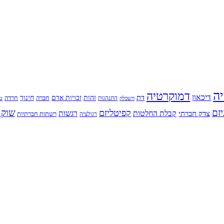
יה
דמוקרטיה
דיכאון
דת
זהות
חינוך
זכויות אדם
חברה
התנהגות
חרדה
השכלה
טי
יזם
שוק 
קפיטליזם
רגשות
צדק חברתי
קבלת החלטות
רשתות חברתיות
רגולציה