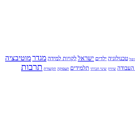
מגדר
מוטיבציה
ישראל
טכנולוגיה
לקויות למידה
ילדים
פול
תרבות
העבודה
תלמידים
תעסוקה
תקשורת
שינוי חברתי
שיוויון