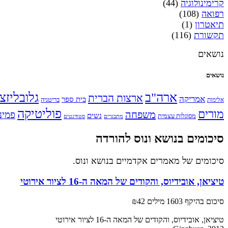
קרימינולוגיה
(44)
רפואה
(108)
תיאטרון
(1)
תקשורת
(116)
נושאים
נושאים
ארה"ב
גלובליזצ
ארצות הברית
אמריקה
בית ספר
אלימות
בריטניה
פוליטיקה
מורים
משפחה
פמינ
נשים
מסוגלות עצמית
מתבגרים
סטודנטים
סיכומים בנושא ונוס להורדה
סיכומים של מאמרים אקדמיים בנושא ונוס.
טיציאן, אובידיוס, והקודים של המאה ה-16 לציור אירוטי
סיכום בהיקף 1603 מילים
₪42
טיציאן, אובידיוס, והקודים של המאה ה-16 לציור אירוטי