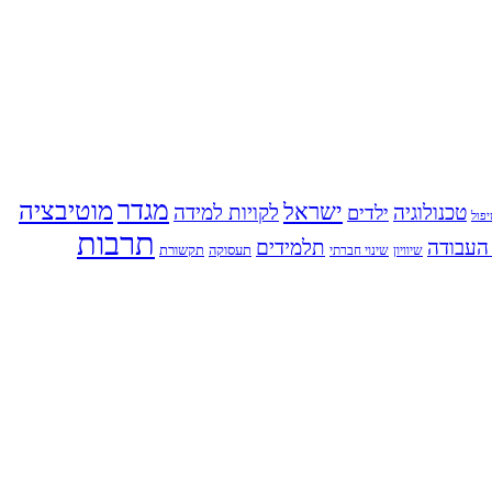
מגדר
מוטיבציה
ישראל
טכנולוגיה
לקויות למידה
ילדים
פול
תרבות
העבודה
תלמידים
תעסוקה
תקשורת
שינוי חברתי
שיוויון