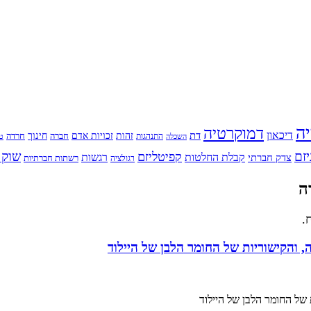
יה
דמוקרטיה
דיכאון
דת
זהות
חינוך
זכויות אדם
חברה
התנהגות
חרדה
השכלה
טי
יזם
שוק 
קפיטליזם
רגשות
צדק חברתי
קבלת החלטות
רשתות חברתיות
רגולציה
ה
.
 והקישוריות של החומר הלבן של היילוד
 של החומר הלבן של היילוד