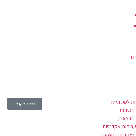
יה
ות
זם
ת לסיכומים
סיכום אקראי
ראיונות
 הרצאות
עבודות אקדמיות
מאמרים – נושאים