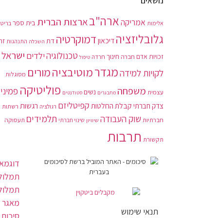
נושאים
ארה"ב
ארצות הברית
אמריקה
בית ספר
בריטנ
אלימות
גלובליזציה
דמוקרטיה
דיכאון
דת
זה
התנהגות
השכלה
ישראל
טכנולוגיה
ילדים
חינוך
זכויות אדם
חברה
חרדה
טיפול
מגדר
מוטיבציה
מורים
לקויות למידה
מסוגלות
פוליטיקה
משפחה
פמיני
נשים
עצמית
מתבגרים
סטודנטים
קפיטליזם
רגשות
צדק חברתי
קבלת החלטות
רשתות
רגולציה
תלמידים
שוק העבודה
חברתיות
תעסוקה
שיוויון
שינוי חברתי
תרבות
תקשורת
דוגמאו
תמלול 
תמלול
מאגר 
תנאי שימוש
סיכום 