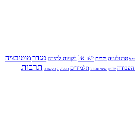
מגדר
מוטיבציה
ישראל
טכנולוגיה
לקויות למידה
ילדים
פול
תרבות
העבודה
תלמידים
תעסוקה
תקשורת
שינוי חברתי
שיוויון