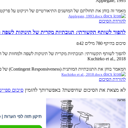
Applegate, 1993
מאמר זה בוחן את תחולתם של המושגים התיאורטיים של ויניקוט על פרקטיק
Applegate, 1993.docx
להורדת הסיכום
להפוך לשותף תקשורתי: תגובתיות מקרית של תינוקות לשפה 
סיכום בהיקף 780 מילים
₪42
להפוך לשותף תקשורתי: תגובתיות מקרית של תינוקות לשפה ולמחוות של 
Kuchirko et al., 2018
המאמר בוחן את התגובתיות המותנית (Contingent Responsiveness) של פעוטות בגילאי 14-24 חודשים למחוות ולשפה של האם, בקרב 190 זוגות של אימהות-פעוטות ממוצא...
Kuchirko et al., 2018.docx
להורדת הסיכום
לא מצאת את הסיכום שחיפשת? באפשרותך להזמין
סיכום ספייש