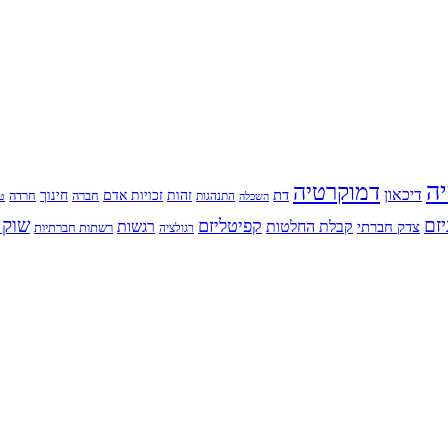
יה
דמוקרטיה
דיכאון
דת
זהות
חינוך
זכויות אדם
חברה
התנהגות
חרדה
השכלה
טי
יזם
שוק 
קפיטליזם
רגשות
צדק חברתי
קבלת החלטות
רשתות חברתיות
רגולציה