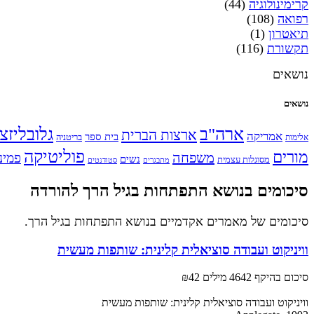
קרימינולוגיה
(44)
רפואה
(108)
תיאטרון
(1)
תקשורת
(116)
נושאים
נושאים
ארה"ב
גלובליזצ
ארצות הברית
אמריקה
בית ספר
אלימות
בריטניה
פוליטיקה
מורים
משפחה
פמינ
נשים
מסוגלות עצמית
מתבגרים
סטודנטים
סיכומים בנושא התפתחות בגיל הרך להורדה
סיכומים של מאמרים אקדמיים בנושא התפתחות בגיל הרך.
וויניקוט ועבודה סוציאלית קלינית: שותפות מעשית
סיכום בהיקף 4642 מילים
₪42
וויניקוט ועבודה סוציאלית קלינית: שותפות מעשית