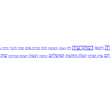
יה
דמוקרטיה
דיכאון
דת
זהות
חינוך
זכויות אדם
חברה
התנהגות
חרדה
השכלה
טי
יזם
שוק 
קפיטליזם
רגשות
צדק חברתי
קבלת החלטות
רשתות חברתיות
רגולציה