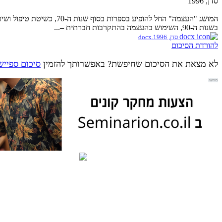
סדן, 1996
המושג "העצמה" החל להופיע בספרות בסוף שנות ה-70, כשיטת טיפול ושיטה לשיפור מדיניות. בשנות ה-80, המושג קיבל תנופה וצבר עניין ומשמעויות חדשו בכמה תחומים.
בשנות ה-90, השימוש בהעצמה בהתקרבות חברתית –...
סדן, 1996.docx
להורדת הסיכום
לא מצאת את הסיכום שחיפשת? באפשרותך להזמין
סיכום ספייש