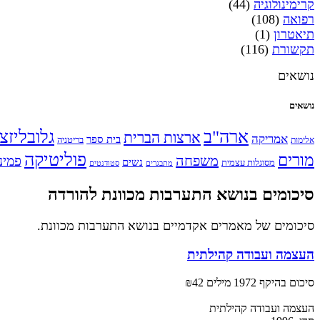
קרימינולוגיה
(44)
רפואה
(108)
תיאטרון
(1)
תקשורת
(116)
נושאים
נושאים
ארה"ב
גלובליזצ
ארצות הברית
אמריקה
בית ספר
אלימות
בריטניה
פוליטיקה
מורים
משפחה
פמינ
נשים
מסוגלות עצמית
מתבגרים
סטודנטים
סיכומים בנושא התערבות מכוונת להורדה
סיכומים של מאמרים אקדמיים בנושא התערבות מכוונת.
העצמה ועבודה קהילתית
סיכום בהיקף 1972 מילים
₪42
העצמה ועבודה קהילתית