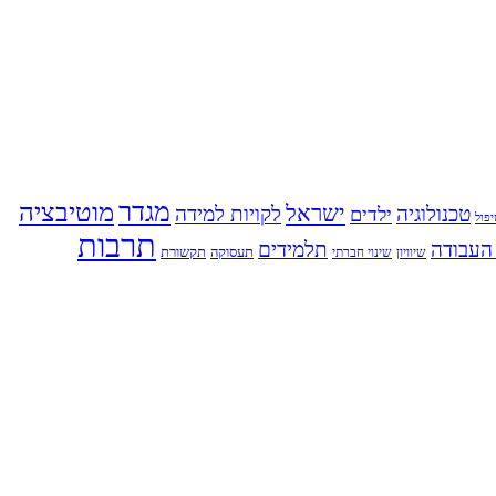
מגדר
מוטיבציה
ישראל
טכנולוגיה
לקויות למידה
ילדים
פול
תרבות
העבודה
תלמידים
תעסוקה
תקשורת
שינוי חברתי
שיוויון