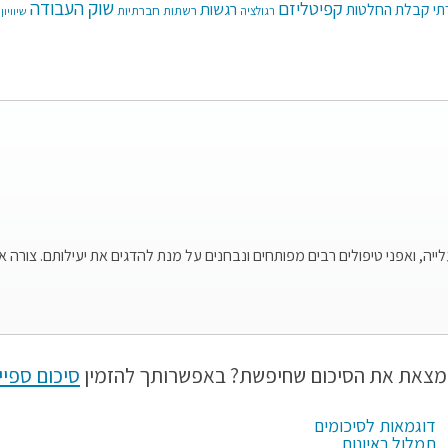
קפיטליזם
שוק העבודה
רגשות
תי
קבלת החלטות
רשתות חברתיות
רגולציה
שיוויון
ה, ואפני טיפולים רבים מפותחים ונבחנים על מנת להדגים את יעילותם. צורה
מצאת את הסיכום שחיפשת? באפשרותך להזמין
סיכום ספיי
דוגמאות לסיכומים
תמלול ראיונות