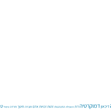
דמוקרטיה
טכ
דיכאון
דת
זהות
חינוך
זכויות אדם
חברה
חרדה
התנהגות
השכלה
טיפול