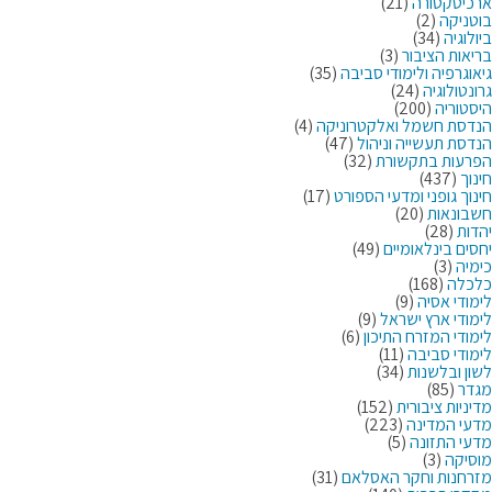
ארכיטקטורה
(21)
בוטניקה
(2)
ביולוגיה
(34)
בריאות הציבור
(3)
גיאוגרפיה ולימודי סביבה
(35)
גרונטולוגיה
(24)
היסטוריה
(200)
הנדסת חשמל ואלקטרוניקה
(4)
הנדסת תעשייה וניהול
(47)
הפרעות בתקשורת
(32)
חינוך
(437)
חינוך גופני ומדעי הספורט
(17)
חשבונאות
(20)
יהדות
(28)
יחסים בינלאומיים
(49)
כימיה
(3)
כלכלה
(168)
לימודי אסיה
(9)
לימודי ארץ ישראל
(9)
לימודי המזרח התיכון
(6)
לימודי סביבה
(11)
לשון ובלשנות
(34)
מגדר
(85)
מדיניות ציבורית
(152)
מדעי המדינה
(223)
מדעי התזונה
(5)
מוסיקה
(3)
מזרחנות וחקר האסלאם
(31)