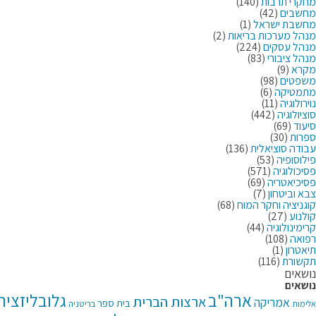
מחקרי תרבות
(140)
מחשבים
(42)
מחשבת ישראל
(1)
מנהל מערכות בריאות
(2)
מנהל עסקים
(224)
מנהל ציבורי
(83)
מקרא
(9)
משפטים
(98)
מתמטיקה
(6)
נוירולוגיה
(11)
סוציולוגיה
(442)
סיעוד
(69)
ספרות
(30)
עבודה סוציאלית
(136)
פילוסופיה
(53)
פסיכולוגיה
(571)
פסיכיאטריה
(69)
צבא וביטחון
(7)
קוגניציה וחקר המוח
(68)
קולנוע
(27)
קרימינולוגיה
(44)
רפואה
(108)
תיאטרון
(1)
תקשורת
(116)
נושאים
נושאים
ארה"ב
גלובליזציה
ארצות הברית
אמריקה
בית ספר
בריטניה
אלימות