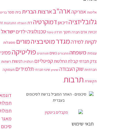
ארה"ב
ארצות הברית
אמריקה
בית ספר
בריטנ
אלימות
גלובליזציה
דמוקרטיה
דיכאון
דת
זה
התנהגות
השכלה
ישראל
טכנולוגיה
ילדים
חינוך
זכויות אדם
חברה
חרדה
טיפול
מגדר
מוטיבציה
מורים
לקויות למידה
מסוגלות
פוליטיקה
משפחה
פמיני
נשים
עצמית
מתבגרים
סטודנטים
קפיטליזם
רגשות
צדק חברתי
קבלת החלטות
רשתות
רגולציה
תלמידים
שוק העבודה
חברתיות
תעסוקה
שיוויון
שינוי חברתי
תרבות
תקשורת
דוגמאו
תמלול 
תמלול
מאגר 
תנאי שימוש
סיכום 