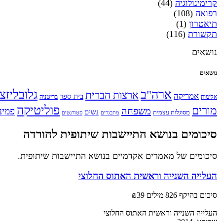
קרימינולוגיה
(44)
רפואה
(108)
תיאטרון
(1)
תקשורת
(116)
נושאים
נושאים
ארה"ב
גלובליזצ
ארצות הברית
אמריקה
בית ספר
אלימות
בריטניה
פוליטיקה
מורים
משפחה
פמינ
נשים
מסוגלות עצמית
מתבגרים
סטודנטים
סיכומים בנושא התיישבות שיתופית להורדה
סיכומים של מאמרים אקדמיים בנושא התיישבות שיתופית.
העלייה השנייה וראשית האתוס החלוצי
סיכום בהיקף 826 מילים
₪39
העלייה השנייה וראשית האתוס החלוצי