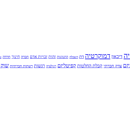
יה
דמוקרטיה
דיכאון
דת
זהות
חינוך
זכויות אדם
חברה
התנהגות
חרדה
השכלה
טי
יזם
שוק 
קפיטליזם
רגשות
צדק חברתי
קבלת החלטות
רשתות חברתיות
רגולציה