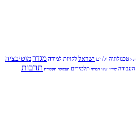
מגדר
מוטיבציה
ישראל
טכנולוגיה
לקויות למידה
ילדים
פול
תרבות
העבודה
תלמידים
תעסוקה
תקשורת
שינוי חברתי
שיוויון