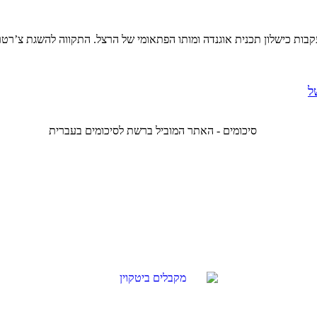
ות כישלון תכנית אוגנדה ומותו הפתאומי של הרצל. התקווה להשגת צ’רטר
ל