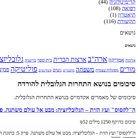
קרימינולוגיה
(44)
רפואה
(108)
תיאטרון
(1)
תקשורת
(116)
נושאים
נושאים
ארה"ב
גלובליזצ
ארצות הברית
אמריקה
בית ספר
אלימות
בריטניה
פוליטיקה
מורים
משפחה
פמינ
נשים
מסוגלות עצמית
מתבגרים
סטודנטים
סיכומים בנושא התחרות הגלובלית להורדה
סיכומים של מאמרים אקדמיים בנושא התחרות הגלובלית.
ה"לקסוס" ועץ הזית – הגלובליזציה: מבט אל עולם משתנה. פרק 5: כתונת המשוגעים המו
סיכום בהיקף 1250 מילים
₪52
ה"לקסוס" ועץ הזית – הגלובליזציה: מבט אל עולם משתנה. פרק 5: כתונת המשוגעים המוזהבת