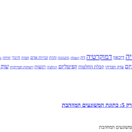
יה
דמוקרטיה
דיכאון
דת
זהות
חינוך
זכויות אדם
חברה
התנהגות
חרדה
השכלה
טי
יזם
שוק 
קפיטליזם
רגשות
צדק חברתי
קבלת החלטות
רשתות חברתיות
רגולציה
זהבת