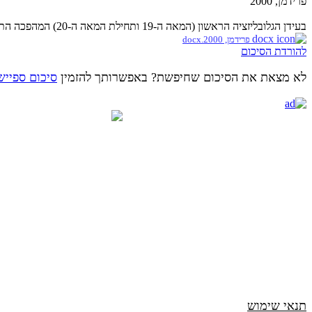
פרידמן, 2000
בעידן הגלובליזציה הראשון (המאה ה-19 ותחילת המאה ה-20) המהפכה התעשייתית והקפיטליזם הפיננסי הגלובלי שטפו את אירופה ואמריקה, רבים...
פרידמן, 2000.docx
להורדת הסיכום
לא מצאת את הסיכום שחיפשת? באפשרותך להזמין
סיכום ספייש
תנאי שימוש