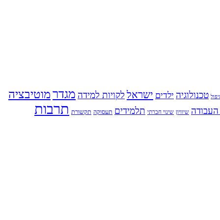
מגדר
מוטיבציה
ישראל
טכנולוגיה
לקויות למידה
ילדים
פול
תרבות
העבודה
תלמידים
תעסוקה
תקשורת
שינוי חברתי
שיוויון