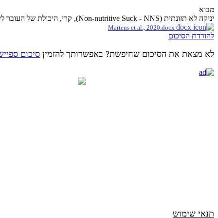
מבוא
יניקה לא תזונתית (Non-nutritive Suck - NNS), קרי, היכולת של העובר לינוק מבלי שמסופקים לו חומרים מזינים, מתפתחת תחילה ברחם לאחר כ-15 שבועות הריון וממשיכה להתפתח...
Martens et al., 2020.docx
להורדת הסיכום
לא מצאת את הסיכום שחיפשת? באפשרותך להזמין
סיכום ספייש
תנאי שימוש