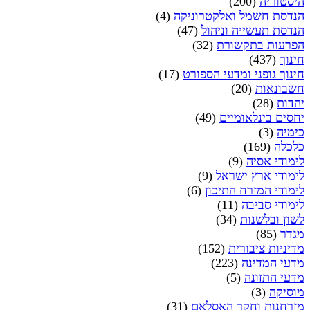
היסטוריה
(200)
הנדסת חשמל ואלקטרוניקה
(4)
הנדסת תעשייה וניהול
(47)
הפרעות בתקשורת
(32)
חינוך
(437)
חינוך גופני ומדעי הספורט
(17)
חשבונאות
(20)
יהדות
(28)
יחסים בינלאומיים
(49)
כימיה
(3)
כלכלה
(169)
לימודי אסיה
(9)
לימודי ארץ ישראל
(9)
לימודי המזרח התיכון
(6)
לימודי סביבה
(11)
לשון ובלשנות
(34)
מגדר
(85)
מדיניות ציבורית
(152)
מדעי המדינה
(223)
מדעי התזונה
(5)
מוסיקה
(3)
מזרחנות וחקר האסלאם
(31)