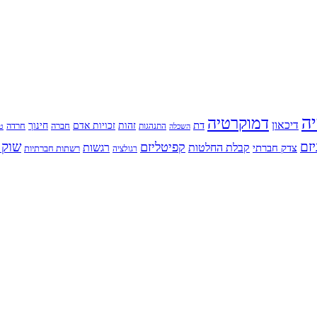
יה
דמוקרטיה
דיכאון
דת
זהות
חינוך
זכויות אדם
חברה
התנהגות
חרדה
השכלה
טי
יזם
שוק 
קפיטליזם
רגשות
צדק חברתי
קבלת החלטות
רשתות חברתיות
רגולציה