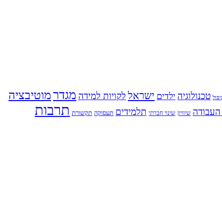
מגדר
מוטיבציה
ישראל
טכנולוגיה
לקויות למידה
ילדים
פול
תרבות
העבודה
תלמידים
תעסוקה
תקשורת
שינוי חברתי
שיוויון