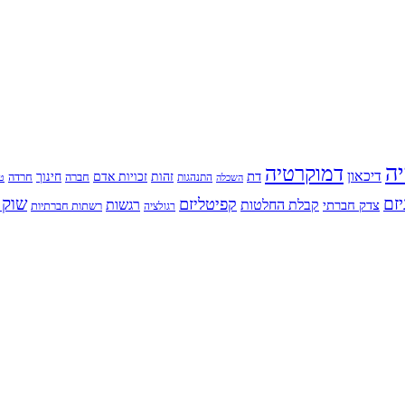
יה
דמוקרטיה
דיכאון
דת
זהות
חינוך
זכויות אדם
חברה
התנהגות
חרדה
השכלה
טי
יזם
שוק 
קפיטליזם
רגשות
צדק חברתי
קבלת החלטות
רשתות חברתיות
רגולציה