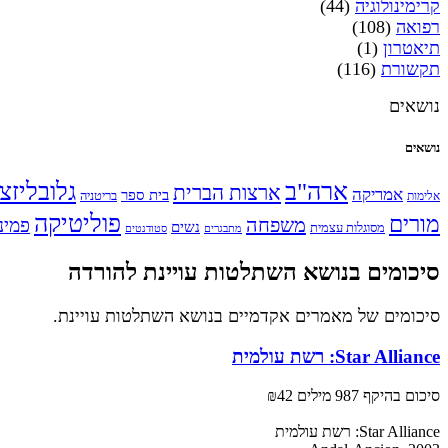
קרימינולוגיה
(44)
רפואה
(108)
תיאטרון
(1)
תקשורת
(116)
נושאים
נושאים
ארה"ב
גלובליזצ
ארצות הברית
אמריקה
בית ספר
אלימות
בריטניה
פוליטיקה
מורים
משפחה
פמינ
נשים
מסוגלות עצמית
מתבגרים
סטודנטים
סיכומים בנושא השתלטות עויינת להורדה
סיכומים של מאמרים אקדמיים בנושא השתלטות עויינת.
Star Alliance: רשת עולמית
סיכום בהיקף 987 מילים
₪42
Star Alliance: רשת עולמית