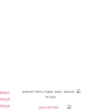
דוגמאו
תמלול 
תמלול