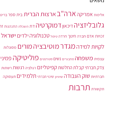
נושאים
ארה"ב
ארצות הברית
אמריקה
בית ספר
בריטנ
אלימות
גלובליזציה
דמוקרטיה
דיכאון
דת
זה
התנהגות
השכלה
ישראל
טכנולוגיה
ילדים
חינוך
זכויות אדם
חברה
חרדה
טיפול
מגדר
מוטיבציה
מורים
לקויות למידה
מסוגלות
פוליטיקה
משפחה
פמיני
נשים
עצמית
מתבגרים
סטודנטים
קפיטליזם
רגשות
צדק חברתי
קבלת החלטות
רשתות
רגולציה
תלמידים
שוק העבודה
חברתיות
תעסוקה
שיוויון
שינוי חברתי
תרבות
תקשורת