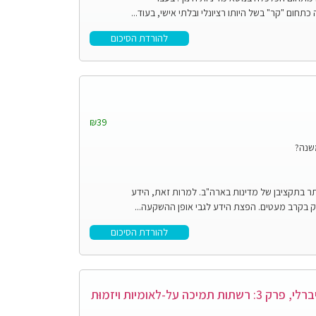
ום "קר" בשל היותו רציונלי ובלתי אישי, בעוד...
להורדת הסיכום
₪39
משנה?
תר בתקציבן של מדינות בארה"ב. למרות זאת, הידע
רק בקרב מעטים. הפצת הידע לגבי אופן ההשקעה...
להורדת הסיכום
חינוך גלובלי בע"מ: רשתות מדיניות חדשות והדמיון הניאוליברלי, פרק 3: רשתות תמיכה על-לאומיות ויזמוּת