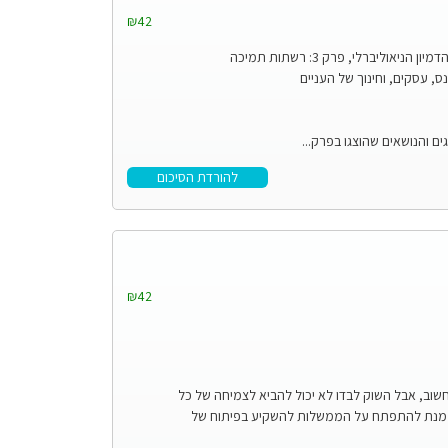
₪42
חינוך גלובלי בע"מ: רשתות מדיניות חדשות והדמיון הניאוליברלי, פרק 3: רשתות תמיכה
נס, עסקים, וחינוך של העניים
 והנושאים שהוצגו בפרק...
להורדת הסיכום
₪42
וב, אבל השוק לבדו לא יכול להביא לצמיחה של כל
ל מנת להתפתח על הממשלות להשקיע בפיתוח של