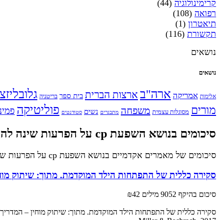
קרימינולוגיה
(44)
רפואה
(108)
תיאטרון
(1)
תקשורת
(116)
נושאים
נושאים
ארה"ב
גלובליזצ
ארצות הברית
אמריקה
בית ספר
אלימות
בריטניה
פוליטיקה
מורים
משפחה
פמינ
נשים
מסוגלות עצמית
מתבגרים
סטודנטים
סיכומים בנושא השפעת cp על הפרעות שינה להורדה
סיכומים של מאמרים אקדמיים בנושא השפעת cp על הפרעות שינה.
סקירה כללית של התפתחות הילד המוקדמת. מתוך: שיתוק מוחי
סיכום בהיקף 9052 מילים
₪42
סקירה כללית של התפתחות הילד המוקדמת. מתוך: שיתוק מוחין – המדריך 