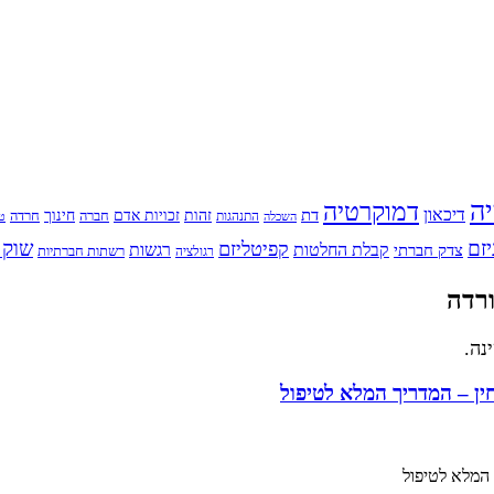
יה
דמוקרטיה
דיכאון
דת
זהות
חינוך
זכויות אדם
חברה
התנהגות
חרדה
השכלה
טי
יזם
שוק 
קפיטליזם
רגשות
צדק חברתי
קבלת החלטות
רשתות חברתיות
רגולציה
ן – המדריך המלא לטיפול
המלא לטיפול