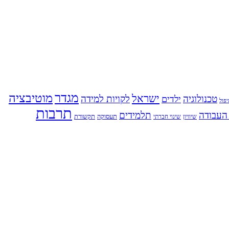
מגדר
מוטיבציה
ישראל
טכנולוגיה
לקויות למידה
ילדים
פול
תרבות
העבודה
תלמידים
תעסוקה
תקשורת
שינוי חברתי
שיוויון