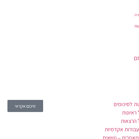
יה
ות
זם
ת לסיכומים
סיכום אקראי
ראיונות
 הרצאות
עבודות אקדמיות
מאמרים – נושאים