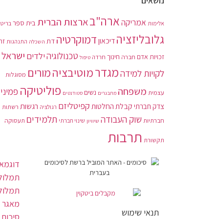
נושאים
ארה"ב
ארצות הברית
אמריקה
בית ספר
בריטנ
אלימות
גלובליזציה
דמוקרטיה
דיכאון
דת
זה
התנהגות
השכלה
ישראל
טכנולוגיה
ילדים
חינוך
זכויות אדם
חברה
חרדה
טיפול
מגדר
מוטיבציה
מורים
לקויות למידה
מסוגלות
פוליטיקה
משפחה
פמיני
נשים
עצמית
מתבגרים
סטודנטים
קפיטליזם
רגשות
צדק חברתי
קבלת החלטות
רשתות
רגולציה
תלמידים
שוק העבודה
חברתיות
תעסוקה
שיוויון
שינוי חברתי
תרבות
תקשורת
דוגמאו
תמלול 
תמלול
מאגר 
תנאי שימוש
סיכום 