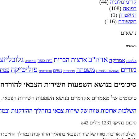
קרימינולוגיה
(44)
רפואה
(108)
תיאטרון
(1)
תקשורת
(116)
נושאים
נושאים
ארה"ב
גלובליזצ
ארצות הברית
אמריקה
בית ספר
אלימות
בריטניה
פוליטיקה
מורים
משפחה
פמינ
נשים
מסוגלות עצמית
מתבגרים
סטודנטים
סיכומים בנושא השפעות השירות הצבאי להורדה
סיכומים של מאמרים אקדמיים בנושא השפעות השירות הצבאי.
השלכות ארוכות טווח של שירות צבאי בתהליך ההזדקנות ובמהלך
סיכום בהיקף 1231 מילים
₪42
השלכות ארוכות טווח של שירות צבאי בתהליך ההזדקנות ובמהלך החיים: חיז