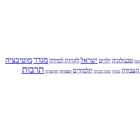
מגדר
מוטיבציה
ישראל
טכנולוגיה
לקויות למידה
ילדים
פול
תרבות
העבודה
תלמידים
תעסוקה
תקשורת
שינוי חברתי
שיוויון