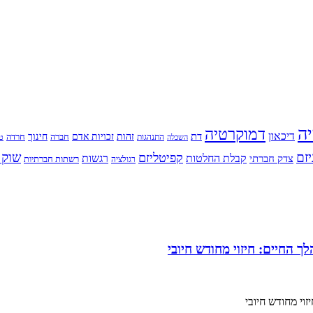
יה
דמוקרטיה
דיכאון
דת
זהות
חינוך
זכויות אדם
חברה
התנהגות
חרדה
השכלה
טי
יזם
שוק 
קפיטליזם
רגשות
צדק חברתי
קבלת החלטות
רשתות חברתיות
רגולציה
 החיים: חיזוי מחודש חיובי
וי מחודש חיובי