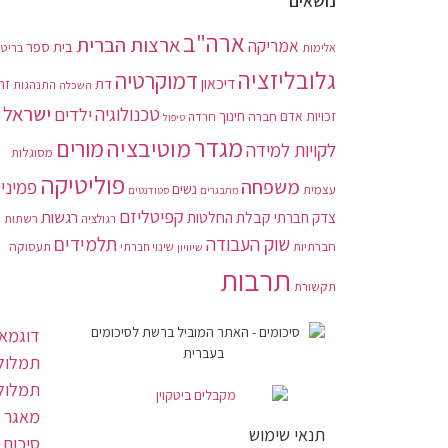
נושאים
ארה"ב
ארצות הברית
אמריקה
בית ספר
בריטנ
אלימות
גלובליזציה
דמוקרטיה
דיכאון
דת
זה
התנהגות
השכלה
ישראל
טכנולוגיה
ילדים
חינוך
זכויות אדם
חברה
חרדה
טיפול
מגדר
מוטיבציה
מורים
לקויות למידה
מסוגלות
פוליטיקה
משפחה
פמיני
נשים
עצמית
מתבגרים
סטודנטים
קפיטליזם
רגשות
צדק חברתי
קבלת החלטות
רשתות
רגולציה
תלמידים
שוק העבודה
חברתיות
תעסוקה
שיוויון
שינוי חברתי
תרבות
תקשורת
דוגמאו
תמלול 
תמלול
מאגר 
תנאי שימוש
סיכום 