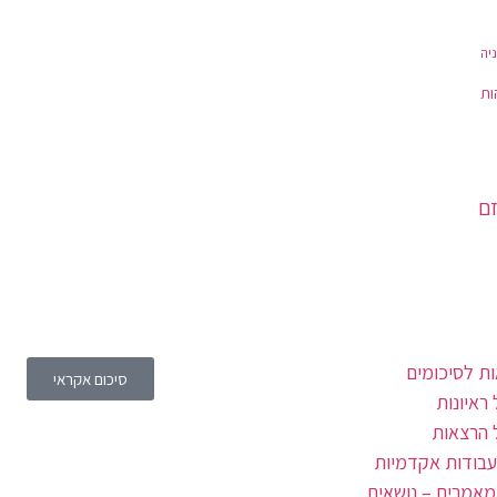
יה
ות
זם
ת לסיכומים
סיכום אקראי
ראיונות
 הרצאות
עבודות אקדמיות
מאמרים – נושאים