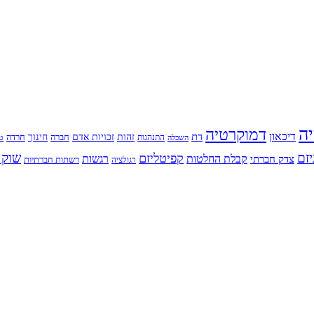
יה
דמוקרטיה
דיכאון
דת
זהות
חינוך
זכויות אדם
חברה
התנהגות
חרדה
השכלה
טי
יזם
שוק 
קפיטליזם
רגשות
צדק חברתי
קבלת החלטות
רשתות חברתיות
רגולציה