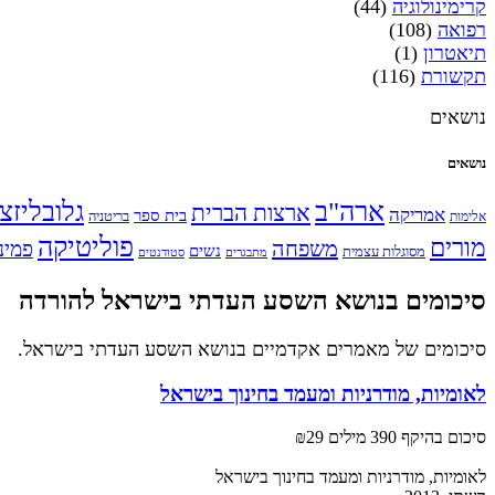
קרימינולוגיה
(44)
רפואה
(108)
תיאטרון
(1)
תקשורת
(116)
נושאים
נושאים
ארה"ב
גלובליזצ
ארצות הברית
אמריקה
בית ספר
אלימות
בריטניה
פוליטיקה
מורים
משפחה
פמינ
נשים
מסוגלות עצמית
מתבגרים
סטודנטים
סיכומים בנושא השסע העדתי בישראל להורדה
סיכומים של מאמרים אקדמיים בנושא השסע העדתי בישראל.
לאומיות, מודרניות ומעמד בחינוך בישראל
סיכום בהיקף 390 מילים
₪29
לאומיות, מודרניות ומעמד בחינוך בישראל