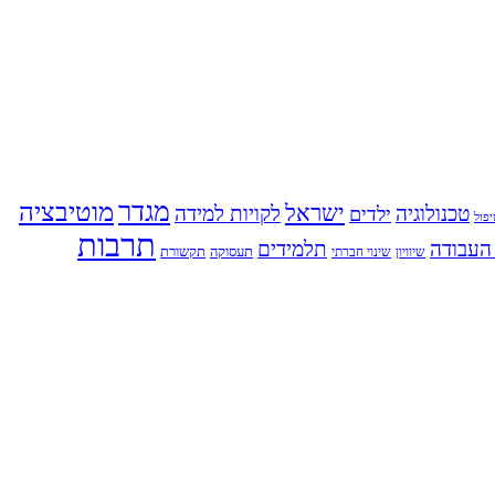
מגדר
מוטיבציה
ישראל
טכנולוגיה
לקויות למידה
ילדים
פול
תרבות
העבודה
תלמידים
תעסוקה
תקשורת
שינוי חברתי
שיוויון