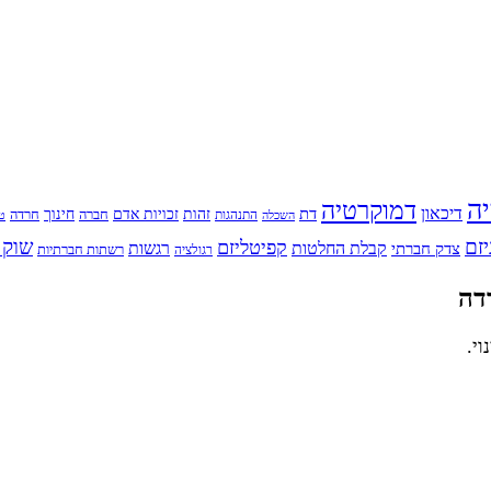
יה
דמוקרטיה
דיכאון
דת
זהות
חינוך
זכויות אדם
חברה
התנהגות
חרדה
השכלה
טי
יזם
שוק 
קפיטליזם
רגשות
צדק חברתי
קבלת החלטות
רשתות חברתיות
רגולציה
דה
י.