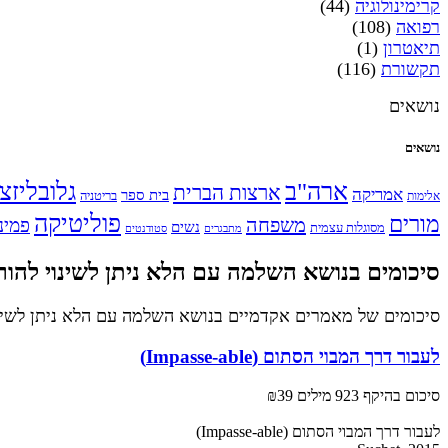
קרימינולוגיה
(44)
רפואה
(108)
תיאטרון
(1)
תקשורת
(116)
נושאים
נושאים
ארה"ב
גלובליזצ
ארצות הברית
אמריקה
בית ספר
אלימות
בריטניה
פוליטיקה
מורים
משפחה
פמינ
נשים
מסוגלות עצמית
מתבגרים
סטודנטים
סיכומים בנושא השלמה עם הלא ניתן לשינוי להור
סיכומים של מאמרים אקדמיים בנושא השלמה עם הלא ניתן לשינו
לעבור דרך המבוי הסתום (Impasse-able)
סיכום בהיקף 923 מילים
₪39
לעבור דרך המבוי הסתום (Impasse-able)