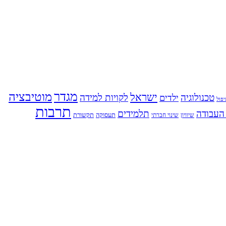
מגדר
מוטיבציה
ישראל
טכנולוגיה
לקויות למידה
ילדים
פול
תרבות
העבודה
תלמידים
תעסוקה
תקשורת
שינוי חברתי
שיוויון