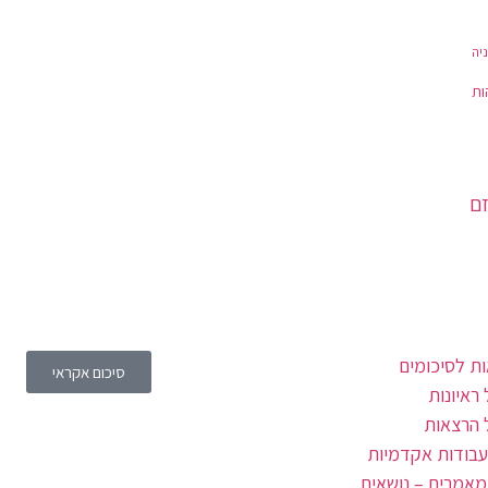
יה
ות
זם
ת לסיכומים
סיכום אקראי
ראיונות
 הרצאות
עבודות אקדמיות
מאמרים – נושאים