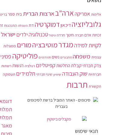
נושאים
ארה"ב
ארצות הברית
אמריקה
בית ספר
בריטנ
אלימות
גלובליזציה
דמוקרטיה
דיכאון
דת
זה
התנהגות
השכלה
ישראל
טכנולוגיה
ילדים
חינוך
זכויות אדם
חברה
חרדה
טיפול
מגדר
מוטיבציה
מורים
לקויות למידה
מסוגלות
פוליטיקה
משפחה
פמיני
נשים
עצמית
מתבגרים
סטודנטים
קפיטליזם
רגשות
צדק חברתי
קבלת החלטות
רשתות
רגולציה
תלמידים
שוק העבודה
חברתיות
תעסוקה
שיוויון
שינוי חברתי
תרבות
תקשורת
דוגמאו
תמלול 
תמלול
מאגר 
תנאי שימוש
סיכום 