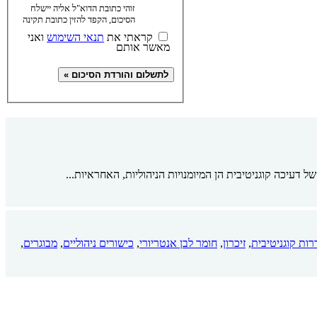
זוהי כתובת הדוא"ל אליה יישלח
הסיכום, הקפד להזין כתובת תקינה
קראתי את
תנאי השימוש
ואני
מאשר אותם
דעיכה קוגניטיבית הן המיומנויות הניהוליות, האחראיות...
ות קוגניטיבית
,
זיכרון
,
חומר לבן אנטריורי
,
כישורים ניהוליים
,
מבוגרים
,