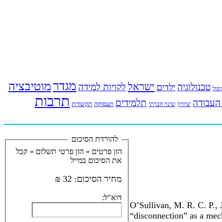
מגדר
מוטיבציה
ישראל
טכנולוגיה
לקויות למידה
ילדים
פול
תרבות
העבודה
תלמידים
תעסוקה
תקשורת
שינוי חברתי
שיוויון
להורדת הסיכום
הזן פרטים »
הזן פרטי תשלום »
קבל
את הסיכום במייל
מחיר הסיכום:
32 ₪
דוא"ל:
O’Sullivan, M. R. C. P., 
“disconnection” as a mec