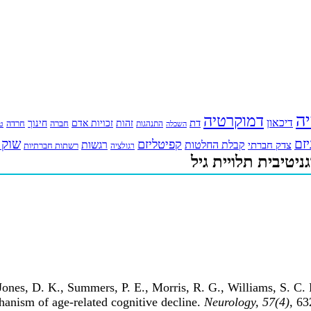
יה
דמוקרטיה
דיכאון
דת
זהות
חינוך
זכויות אדם
חברה
התנהגות
חרדה
השכלה
טי
יזם
שוק 
קפיטליזם
רגשות
צדק חברתי
קבלת החלטות
רשתות חברתיות
רגולציה
יטיבית תלויית גיל
Jones, D. K., Summers, P. E., Morris, R. G., Williams, S. C. 
hanism of age-related cognitive decline.
Neurology, 57(4),