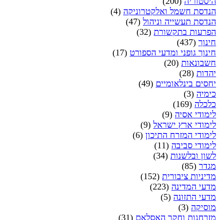
היסטוריה
(200)
הנדסת חשמל ואלקטרוניקה
(4)
הנדסת תעשייה וניהול
(47)
הפרעות בתקשורת
(32)
חינוך
(437)
חינוך גופני ומדעי הספורט
(17)
חשבונאות
(20)
יהדות
(28)
יחסים בינלאומיים
(49)
כימיה
(3)
כלכלה
(169)
לימודי אסיה
(9)
לימודי ארץ ישראל
(9)
לימודי המזרח התיכון
(6)
לימודי סביבה
(11)
לשון ובלשנות
(34)
מגדר
(85)
מדיניות ציבורית
(152)
מדעי המדינה
(223)
מדעי התזונה
(5)
מוסיקה
(3)
מזרחנות וחקר האסלאם
(31)