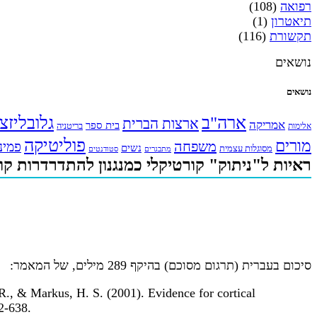
רפואה
(108)
תיאטרון
(1)
תקשורת
(116)
נושאים
נושאים
ארה"ב
גלובליזצ
ארצות הברית
אמריקה
בית ספר
אלימות
בריטניה
פוליטיקה
מורים
משפחה
פמינ
נשים
מסוגלות עצמית
מתבגרים
סטודנטים
ראיות ל"ניתוק" קורטיקלי כמנגנון להתדרדרות קוגנ
סיכום בעברית (תרגום מסוכם) בהיקף 289 מילים, של המאמר:
R., & Markus, H. S. (2001). Evidence for cortical