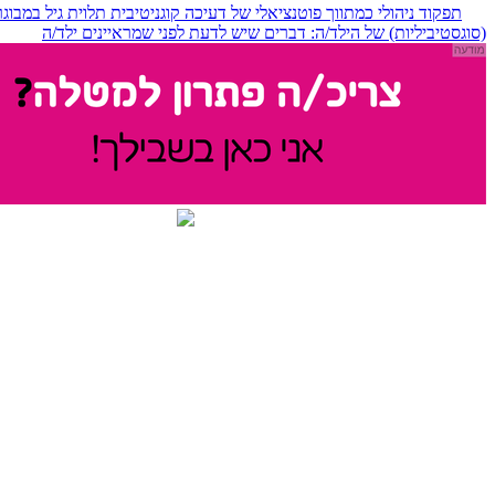
תפקוד ניהולי כמתווך פוטנציאלי של דעיכה קוגניטיבית תלוית גיל במבוג
(סוגסטיביליות) של הילד/ה: דברים שיש לדעת לפני שמראיינים ילד/ה