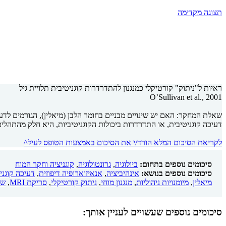
תצוגה מקדימה
ראיות ל"ניתוק" קורטיקלי כמנגנון להתדרדרות קוגניטיבית תלויית גיל
O’Sullivan et al., 2001
שאלת המחקר: האם יש שינויים מבניים בחומר הלבן (מיאלין), הגורמים לדעיכ
דעיכה קוגניטיבית, או התדרדרות ביכולות הקוגניטיביות, היא חלק מהתהליכ
לקריאת הסיכום המלא הורד/י את הסיכום באמצעות הטופס לעיל^
סיכומים נוספים בתחום:
ביולוגיה
,
גרונטולוגיה
,
קוגניציה וחקר המוח
סיכומים נוספים בנושא:
אינהיביציה
,
אנאיזוארופיה דיפוזית
,
דעיכה קוגני
מיאלין
,
מיומנויות ניהוליות
,
מנגנון מוחי
,
ניתוק קורטיקלי
,
סריקת MRI
,
שי
סיכומים נוספים שעשויים לעניין אותך: