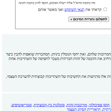
זוהי כתובת הדוא"ל אליה יישלח הסיכום, הקפד להזין כתובת תקינה
קראתי את
תנאי השימוש
ואני מאשר אותם
אנשים תופסים את הזהויות החברתיות המרובות שלהם, ואת יחסי הגומלין ביניהן. המחברות שואפות להבין כיצד
 להרחיב את ההבנה של זהות חברתית מעבר לתפיסה של השתייכות אחת
 בסקירה של הגישות המרכזיות בחקר הזהות החברתית, ובייחוד תיאוריית הזהות החברתית (SIT) ותיאוריית הסיווג העצמי (SCT). גישות אלו מדגישות את החשיבות של השתייכות קבוצתית להערכת העצמי,
חוסן פסיכולוגי
,
מורכבות זהות
,
סובלנות בין-קבוצתית
,
סטריאוטיפים
,
רתית
,
תיאוריית הסיווג העצמי