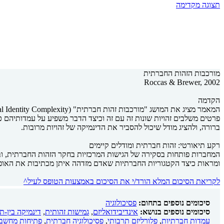
תצוגה מקדימה
מורכבות הזהות החברתית
Roccas & Brewer, 2002
הקדמה
פרטים משלבים זהויות שונות זה עם זה וכיצד הדבר משפיע על עמדותיהם
ברורה, ולהציג מודל שיכול להסביר את הדינמיקה של זהויות מרובות.
רקע תיאורטי: זהות חברתית ומודלים קיימים
ומראות כיצד הקטגוריות החברתיות שאדם מזדהה איתן מכתיבות את האופן
לקריאת הסיכום המלא הורד/י את הסיכום באמצעות הטופס לעיל^
סיכומים נוספים בתחום:
פסיכולוגיה
סיכומים נוספים בנושא:
אינדיבידואליזם
,
גמישות זהותית
,
דינמיקה בין-ת
עמדות חברתיות
,
פלורליזם תרבותי
,
פסיכולוגיה חברתית
,
פתיחות מחשב