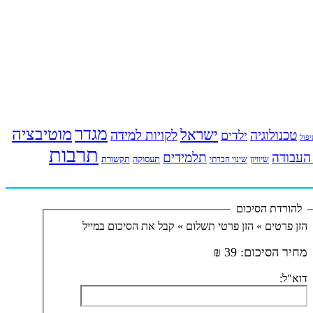
מגדר
מוטיבציה
ישראל
טכנולוגיה
לקויות למידה
ילדים
פול
תרבות
העבודה
תלמידים
תעסוקה
תקשורת
שינוי חברתי
שיוויון
להורדת הסיכום
הזן פרטים »
הזן פרטי תשלום »
קבל את הסיכום במייל
מחיר הסיכום:
39 ₪
דוא"ל: