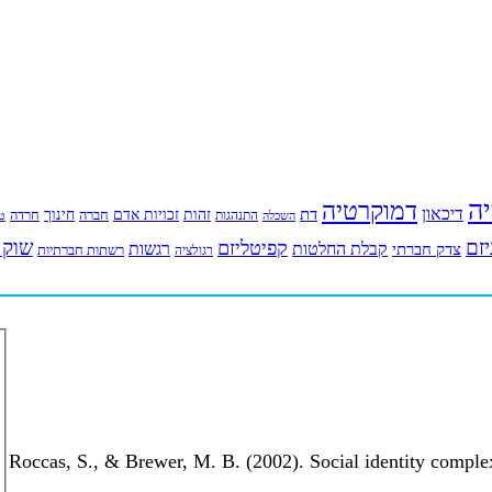
יה
דמוקרטיה
דיכאון
דת
זהות
חינוך
זכויות אדם
חברה
התנהגות
חרדה
השכלה
טי
יזם
שוק 
קפיטליזם
רגשות
צדק חברתי
קבלת החלטות
רשתות חברתיות
רגולציה
Roccas, S., & Brewer, M. B. (2002). Social identity comple