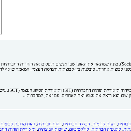
המאמר מציג את המושג "מורכבות זהות חברתית" (Social Identity Complexity), מונח שמתאר את האופן שבו 
 כלפי קבוצות אחרות, סובלנות בין-קבוצתית ותפיסת העצמי. המאמר שואף
המחברות פותחות
 שבו הוא רואה את עצמו ואת האחרים. עם זאת, המחברות...
רבותית
,
דעות קדומות
,
הכללה חברתית
,
זהות חברתית
,
זהות מרובת קבוצות
,
תית
,
קוגניציה חברתית
,
קולקטיביזם
,
שייכות קבוצתית
,
תיאוריית הזהות החב