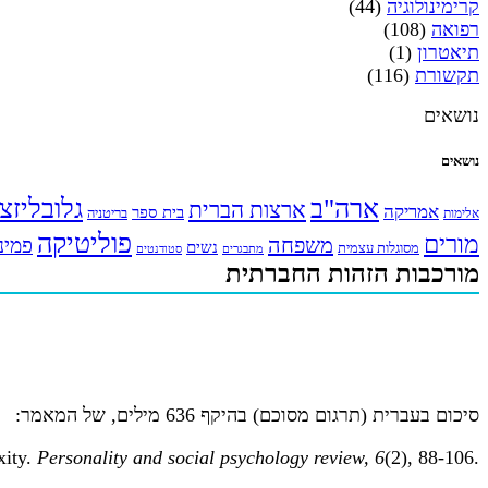
קרימינולוגיה
(44)
רפואה
(108)
תיאטרון
(1)
תקשורת
(116)
נושאים
נושאים
ארה"ב
גלובליזצ
ארצות הברית
אמריקה
בית ספר
אלימות
בריטניה
פוליטיקה
מורים
משפחה
פמינ
נשים
מסוגלות עצמית
מתבגרים
סטודנטים
מורכבות הזהות החברתית
סיכום בעברית (תרגום מסוכם) בהיקף 636 מילים, של המאמר:
xity.
Personality and social psychology review, 6