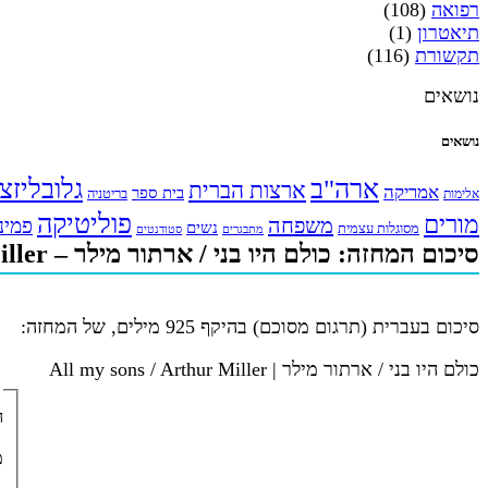
רפואה
(108)
תיאטרון
(1)
תקשורת
(116)
נושאים
נושאים
ארה"ב
גלובליזצ
ארצות הברית
אמריקה
בית ספר
אלימות
בריטניה
פוליטיקה
מורים
משפחה
פמינ
נשים
מסוגלות עצמית
מתבגרים
סטודנטים
סיכום המחזה: כולם היו בני / ארתור מילר – All my sons / Arthur Miller
סיכום בעברית (תרגום מסוכם) בהיקף 925 מילים, של המחזה:
כולם היו בני / ארתור מילר | All my sons / Arthur Miller
ה
מ