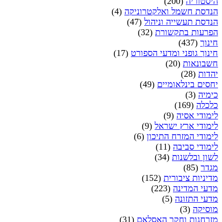
היסטוריה
(200)
הנדסת חשמל ואלקטרוניקה
(4)
הנדסת תעשייה וניהול
(47)
הפרעות בתקשורת
(32)
חינוך
(437)
חינוך גופני ומדעי הספורט
(17)
חשבונאות
(20)
יהדות
(28)
יחסים בינלאומיים
(49)
כימיה
(3)
כלכלה
(169)
לימודי אסיה
(9)
לימודי ארץ ישראל
(9)
לימודי המזרח התיכון
(6)
לימודי סביבה
(11)
לשון ובלשנות
(34)
מגדר
(85)
מדיניות ציבורית
(152)
מדעי המדינה
(223)
מדעי התזונה
(5)
מוסיקה
(3)
מזרחנות וחקר האסלאם
(31)