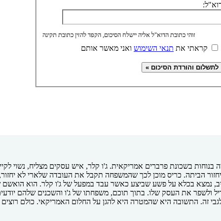
וא"ל:
זוהי כתובת הדוא"ל אליה יישלח הסיכום, הקפד להזין כתובת תקינה
קראתי את
תנאי השימוש
ואני מאשר אותם
בנוחות בשכונת פרברים אמריקאית. ג'ו קלר, איש עסקים מצליח, נשוי לקייט
יחזור הביתה. כריס מוכן לכך שהמשפחה תקבל את העובדה שלארי לא יחזור
ב, נמצא בכלא על פשע שביצע כאשר עבד במפעל של ג'ו קלר. הוא הואשם שש
ל ולשפר את העסק שלו. בתוך תוכם, משפחתו של ג'ו והשכנים שלהם יודעים
גבי זה. התשובה היא שהמטרה היא להגן על החלום האמריקאי. כולם רוצים ל