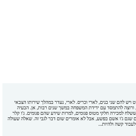
 ויש להם שני בנים, לארי וכריס. לארי, נעדר במהלך שירותו הצבאי
, ורוצה להתמסד עם ידידת המשפחה במשך שנים רבות, אן. הבעיה
לח למכירה חלקי מטוס פגומים, למרות שידע שהם פגומים. ג'ו קלר
 שגם ג'ו אשם בפשע, אבל לא אומרים שום דבר לגבי זה. שאלה שעולה
עבוד קשה ולהיות...