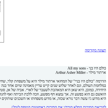
ד
תצוגה מקדימה
כולם היו בני - All my sons
ארתור מילר - Arthur Asher Miller
הדרמה "כולם היו בניי" של המחזאי ארתור מילר היא על משפחת קלר, שחיה 
במלחמת העולם, וגם לאחר שלוש שנים קייט עדיין מאמינה שיום אחד בנה 
היחידה, כמובן, היא שאן היא המאהבת לשעבר של לארי. אביה של אן, סטי
הואשם גם הוא בפשע זה, אך נמצא חף מפשע, וזכה ללכת הביתה ואף להגדי
היא מדוע ג'ו עשה דבר נורא שכזה, או מדוע משפחתו או השכנים שותקים ל
לקריאת הסיכום המלא הורד/י את הסיכום באמצעות הטופס לעיל^