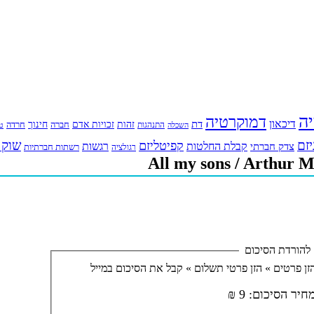
יה
דמוקרטיה
דיכאון
דת
זהות
חינוך
זכויות אדם
חברה
התנהגות
חרדה
השכלה
טי
יזם
שוק 
קפיטליזם
רגשות
צדק חברתי
קבלת החלטות
רשתות חברתיות
רגולציה
להורדת הסיכום
זן פרטים »
הזן פרטי תשלום »
קבל את הסיכום במייל
חיר הסיכום:
9 ₪