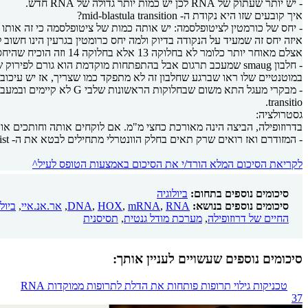
- יש יותר שעתוק של RNA לכן יש כמות יותר גדולה של RNA חדש.
איך קובעים שזו היא נקודת ה- mid-blastula transition?
- יחס של כורמטין לציטופלסמה: יש אותה כמות של ציטופלסמה כי זה אותו 
אצלם מאוחר יותר כלומר לא בחלוקה 13 אלא בחלוקה 14 וזה הוכיח שהיחס של כרומטין בציטופלסמה מאוד חשוב בקביעת מתי תהיה נקודת ה- mid-blastula transition.
במוטנטיים שלו ראו שברגע שחלבון זה לא מתפקד כמו שצריך, אז יש עיכוב ב- mid-blastula transition והיא לא מתרחשת 
transitio.
גסטרולציה:
- המזודרם ואז רואים שרק תאים בחלק הוונטרלי מתחילים לבטא את ה- Twist הזה שגורם לתאים...
לקריאת הסיכום המלא הורד/י את הסיכום באמצעות הטופס לעיל^
סיכומים נוספים בתחום:
ביולוגיה
סיכומים נוספים בנושא:
RNA
,
mRNA
,
HOX
,
DNA
,
אר.אנ.איי
,
ביול
החיים של דרוזופילה
,
מערכת מודל גנטית
,
תסיסנית
סיכומים נוספים שעשויים לעניין אותך:
טכניקות גילוי תרופות פותחות את הדלת לתרופות ממוקדות RNA
37