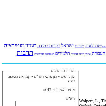
מגדר
מוטיבציה
ישראל
טכנולוגיה
לקויות למידה
ילדים
פול
תרבות
העבודה
תלמידים
תעסוקה
תקשורת
שינוי חברתי
שיוויון
להורדת הסיכום
הזן פרטים »
הזן פרטי תשלום »
קבל את הסיכום
במייל
מחיר הסיכום:
42 ₪
דוא"ל:
Wolpert, L., Ti