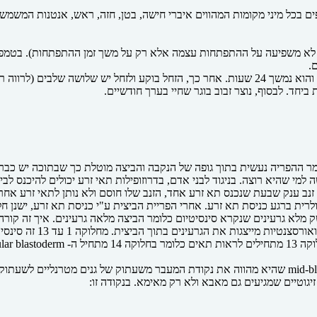
יחד. לבסוף, נוצר זבוב בוגר שחיי בערך חודשיים.
ש זנב ענק שבעת שנכנס תא זרע אחד, הזנב שלו חוסם ולא נותן לתאי זרע אח
ינים שנקרא סינסיטיום כלומר הביצה מלאה גרעינים. איך זה קורה? אין שלבי G של מיטוז
cellula.