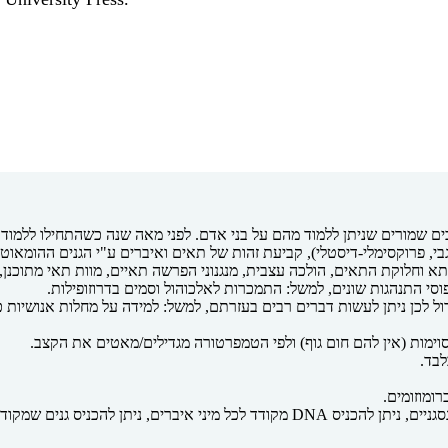
בים שמורים שניתן ללמוד מהם על בני אדם. לפני מאה שנה כשהתחילו ללמוד 
י, פרוקסימלי-דיסטלי), קביעת זהות של תאים ואיברים ע"י הגנים ההומאוטי
וחלוקת התאים, הולכה עצבית, מנגנוני הפרשה תאיים, מוות תאי מתוכנן, פג
 דפוסי התנהגות שונים, למשל: התמכרות לאלכוהול וסמים בדרוזופילות.
ול לכן ניתן לעשות דברים רבים בעזרתם, למשל: למידה על מחלות אנושיות כ
סוימות (אין להם חום גוף) ולפי הטמפרטורה מגדילים/מאטים את הקצב.
נטיים ולסמן אזורים, ניתן להגביר/להשתיק גנים.