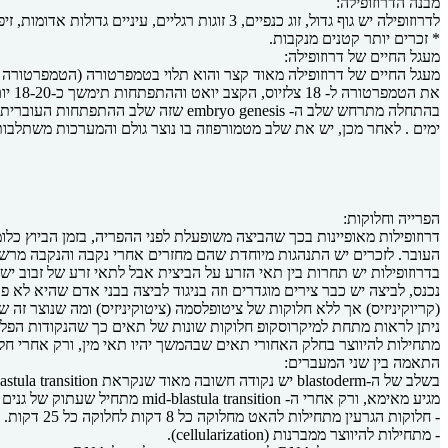
מבנה הדרוזופילה:
לדרוזופילה יש גוף גדול, זוג כנפיים, 3 זוגות רגליים, עיניים גדולות אדומות, זיפים בכל מיני מקומות המהווים איברי חישה, בטן, חזה, ראש, אנטנות המשמשות גם לחישה.
* זכרים יותר קטנים מנקבות.
מעגל החיים של דרוזופילה:
את הטמפרטורה ל- 18 צלזיוס, הקצב יואט וההתפתחות תימשך כ-18-20 יום.
ימים . לאחר מכן, יש את שלב מטמורפוזה בו נוצר גולם והמערכות משתלבות ב
הפרייה וחלוקות:
בדרוזופילות יש תחרות בין תאי הזרע על הביצית אבל לתאי זרע של זבוב י
(קריוקיניזיס) אך ללא חלוקות של ציטופלסמה (ציטוקיניזיס) ומה שנוצר זה שק מלא גרע
מתחילות להיווצר בחלק האחורי תאים שבהמשך יהיו תאי מין, ורק אחרי חלוקה 13 מתחילים לראות תאים כלומר בחלוקה 14 מתחיל ה- r blastoderm
התאמה בין שני המעברים:
מגיע מאימא, ורק אחרי ה- mid-blastula transition מתחיל שעתוק של גנים זיגוטיים שמגיעים גם מאבא ולא רק מאימא. בנקודה זו:
- חלוקות הגרעין מתחילות להאט מחלוקה כל 8 דקות לחלוקה כל 25 דקות.
- מתחילות להיווצר ממברנות (cellularization).