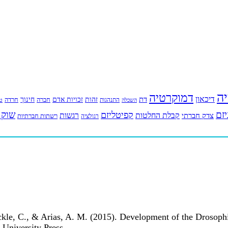
יה
דמוקרטיה
דיכאון
דת
זהות
חינוך
זכויות אדם
חברה
התנהגות
חרדה
השכלה
טי
יזם
שוק 
קפיטליזם
רגשות
צדק חברתי
קבלת החלטות
רשתות חברתיות
רגולציה
ckle, C., & Arias, A. M. (2015). Development of the Drosoph