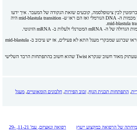
כרומטין לבין ציטופלסמה, קובעים שזאת הנקודה של המעבר. איך ידעו
איזה יחס זה שמעיד על הנקודה בדיוק ולמה יחס כרומטין בגרעין הינו חשוב להופעת נקודת המעבר? לקחו מוטנטיים שהיו הפלואידים ז"א שהיה להם חצי מכמות ה- DNA הנורמלי ואז הם ראו ש- mid-blastula transition היה
- חלבון smaug שמעכב תרגום אבל בהתפתחות מוקדמת הוא גורם לפירוק של mRNA מטרנלי בביצה כי ב- mid-blastula transition רוצים להיפתר מהכמות הגדולה של ה- mRNA המטרנלי ולעלות ב- mRNA הזיגוטי.
- מבקרי מעגל התא משום שבחלוקות הראשונות שלבי G לא קיימים ובמעבר צריכים שכל גורמי מעגל התא יתבטאו וזאת ע"י מבקרים אלה. במוטנטיים ראו שברגע שמבקרי מעגל התא לא פעילים, אז יש עיכוב ב- mid-blastula
בדרוזופילה, הביצה הינה מאורכת כחצי מ"מ. אם לוקחים אותה וחותכים אותה באמצע אז רואים את החלק הבטני ואת החלק הגבי, וניתן לראות פקטור שעתוק מאוד חשוב שנקרא Twist שהוא חשוב בהתפתחות הרבד השלישי
ית
,
התפתחות תכנית הגוף
,
זבוב הפירות
,
חלבונים הומאוטיים
,
מעגל
רפואה ונאציזם, עמ' 11-21, 29-