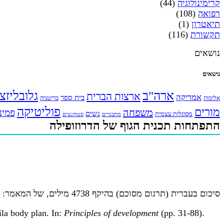
קרימינולוגיה
(44)
רפואה
(108)
תיאטרון
(1)
תקשורת
(116)
נושאים
נושאים
ארה"ב
גלובליזצ
ארצות הברית
אמריקה
בית ספר
אלימות
בריטניה
פוליטיקה
מורים
משפחה
פמינ
נשים
מסוגלות עצמית
מתבגרים
סטודנטים
התפתחות תכנית הגוף של הדרוזופילה
סיכום בעברית (תרגום מסוכם) בהיקף 4738 מילים, של המאמר:
ila body plan. In:
Principles of development
(pp. 31-88).