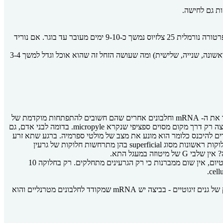
מעגל החיים של דרוזופילה מאוד קצר והוא תלוי בטמפרטורה (הטמפרטורה לא משפיעה על ההתפתחות עצמה אלא רק על משך זמן ההתפתחות). בטמפרטורה נורמלית 25 צלזיוס נמשך כ-9-10 ימים מעובר עד בוגר. אם נוריד
בהתחלה מתרחש שלב ה- embryo genesis שזה שלב ההתפתחות העוברית והוא נמשך 24 שעות. אחר כך, הזחל בוקע ולזחל יש שלושה שלבים (לרווה ראשונה, שנייה, שלישית) ומה שעושה הזחל זה שהוא אוכל וגדל למשך 3-4
דרוזופילות מאופיינות בכך שהביצה משופעלת לפני ההפריה, בזמן הביוץ כלומר ההפריה נעשית בתוך גופה של הנקבה והביצה מוטלת כך שבתוכה יש כבר את ה- mRNA וחלבונים אחרים שהם חשובים להתפתחות מוקדמת של
העובר. לזכרים יש התנהגות מיוחדת שהם מחזרים אחרי נקבה והנקבה מרשה למי שהיא רוצה. בניגוד לבני אדם, בדרוזופילות תאי זרע יכולים להיכנס לביצה רק דרך מקום מסוים ספציפי שנקרא micropyle. בדומה לבני אדם, גם
רים להיכנס כלומר הוא מונע את מצב של מולטי ספרמיה. ברגע שתא זרע
נכנס, לביצה יש כבר צירים מוגדרים וזה בניגוד לביצה בבני אדם שהיא לא פולרית ברגע כניסת תא זרע. אחרי הפריית הביצית ע"י כניסת תא זרע, ישנן חלוקות ראשונות מסוג superficial בהן מתרחשות חלוקות של גרעין
ה במעגל התא.
ניתן לראות מתחת למיקרוסקופ חלוקות שונות של תאים כך שהנקודות הפלואורסצנטיות מייצגות את הגרעינים בתוך הביצית. מחלוקה 1 עד 13 זה סינסיטיום, אין שום ממברנות כי רק הגרעינים מתחלקים. רק בחלוקה 10
בשלב של ה-blastoderm יש נקודה חשובה מאוד שנקראת mid-blastula transition שהיא מהווה את נקודת המעבר משעתוק של גנים מטרנליים לשעתוק של גנים זיגוטיים - בביצה יש mRNA שמקודד לחלבונים מטרנליים והוא