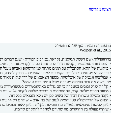
תצוגה מקדימה
התפתחות תכנית הגוף של הדרוזופילה
Wolpert et al., 2015
בדרוזופילות (שם רשמי: תסיסנית, נקראת גם: זבוב הפירות) ישנם דברים ר
• התפתחות: סגמנטציה, קביעת צירי התפתחות העובר (קדמי-אחורי, בטני-גב
• ביולוגיה של התא: הסתכלות על תאים מתחת למיקרוסקופ ואבחון מעגל התא 
• פיזיולוגיה: מנגנונים פיזיולוגיים הקשורים למדע העצבים – זיכרון ולמידה,
• אבולוציה וגנטיקה של אוכלוסיות: מספר הצאצאים של דרוזופילות מאוד גד
מה עושה את זבוב הפירות מערכת מודל גנטית רבת עוצמה?
• קל וזול לגדל זבובים במעבדה כי הם גדלים באינקובטורים בטמפרטורות מ
• מחזור החיים שלהם קצר, ההתפתחות העוברית שלהם לוקחת 24 שעות בלבד.
• נקבה מטילה עשרות רבות של ביצים לכן יש מלא צאצאים בכל דור.
• הגנום של הדרוזופילה קטן יחסית לגנום של בני אדם - יש להם רק 4 זוגות כרומוזומים.
• ניתן לעשות מניפולציות גנטיות בדרוזופילות בקלות - ניתן ליצור זבובים טרנסגניים, ניתן להכניס DNA מקודד לכל מיני איברים, ניתן להכניס גנים שמקודדים לחלבונים פלואורסצ
• שיתוף פעולה בין החוקרים מה שתורם למחקר להתקדם קדימה.