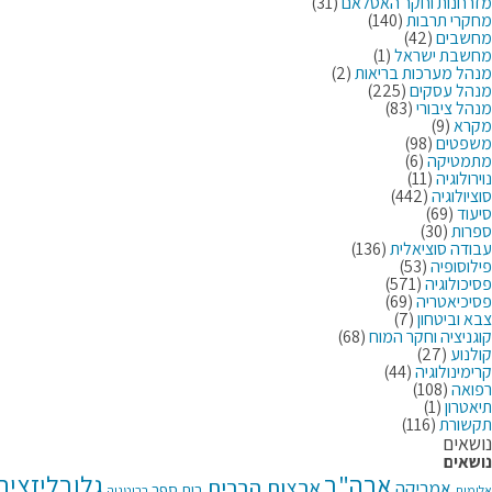
מזרחנות וחקר האסלאם
(31)
מחקרי תרבות
(140)
מחשבים
(42)
מחשבת ישראל
(1)
מנהל מערכות בריאות
(2)
מנהל עסקים
(225)
מנהל ציבורי
(83)
מקרא
(9)
משפטים
(98)
מתמטיקה
(6)
נוירולוגיה
(11)
סוציולוגיה
(442)
סיעוד
(69)
ספרות
(30)
עבודה סוציאלית
(136)
פילוסופיה
(53)
פסיכולוגיה
(571)
פסיכיאטריה
(69)
צבא וביטחון
(7)
קוגניציה וחקר המוח
(68)
קולנוע
(27)
קרימינולוגיה
(44)
רפואה
(108)
תיאטרון
(1)
תקשורת
(116)
נושאים
נושאים
ארה"ב
גלובליזציה
ארצות הברית
אמריקה
בית ספר
בריטניה
אלימות