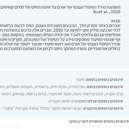
השפעת מודל הטיפול העצמי של אורם על איכות החיים של חולים קשישים 
Xu et al., 2020
מבוא
לכדי ארבעה מיליון וחצי לפחות עד 2050
והחלשים שבהם עלולים לאבד את יכולת המחיה העצמאית. בתקופה הסב-ניתוח
אף שצוותי הסיעוד מספקים מידע על הטיפול ועל הסיבוכים, סקרים וראיונ
מודל הטיפול העצמי של אורם הוא דפוס סיעודי שנועד לשפר את יכולת הט
בחולים אורתופדיים. מטרת המחקר הייתה לבחון את השפעת ההתערבות החינו
סיכומים נוספים בתחום:
סיעוד
סיכומים נוספים בנושא:
אורתופדיה
,
איכות חיים
,
גריאטריה
,
העצמת מטופלים
,
התע
קליני אקראי
,
סיבוכים לאחר ניתוח
,
סיעוד אורתופדי
,
קידום בריאות
,
קשישים
,
רפואה 
סיכומים נוספים שנלמדים ב
אוניברסיטה העברית
סיכומים נוספים מהקורס:
מבוא לשיטות מחקר- מסלול עתודה אקדמית "פסגה" - 91118
סיכומים נוספים שעשויים לעניין אותך: