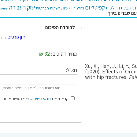
קפיטליזם
שוק העבודה
רגשות
תי
קבלת החלטות
רשתות חברתיות
רגולציה
שיוויון
עם שברים בירך
להורדת הסיכום
הזן פרטים »
הז
מחיר הסיכום:
32 ₪
Xu, X., Han, J., Li, Y., 
דוא"ל:
(2020). Effects of Orem
with hip fractures.
Pai
זוהי כתובת הדוא"ל אליה יישלח הסיכום, 
קראתי את
תנאי השימוש
ואני מאשר אותם