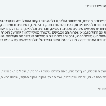
עם שברים בירך
. שברים אלה כרוכים בהשלכות חברתיות וכלכליות ניכרות, בסיכון לתלות בתפקודי היומיום, בסי
ית מופיעים סיבוכים גופניים, נפשיים, חברתיים וכלכליים, ובהם דלקת ריאות
ות עם החולים ובני משפחותיהם מצביעים על צורך ממשי ללמוד יותר על חומרת 
יפול העצמי של הפרט, ובמיוחד של חולים שמחלתם מגבילה את פעילותם. יישו
כית המבוססת על מודל זה על איכות החיים של חולים קשישים עם שברים בירך, 
רבות חינוכית
,
חינוך לבריאות
,
טיפול בחולים
,
טיפול לאחר ניתוח
,
טיפול מותאם אישית
,
מבוססת ראיות
,
שברים אורתופדיים
,
שברים בירך
,
שיקום
,
שיקום תפקודי
,
שירותי בריאות
,