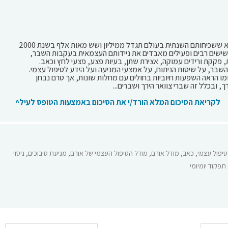
שברים באזור מפרק הירך, הנובעים משבירוּת העצם, הפכו לבעיה בריאותית ציבורית מרכזית, ושכיחותם הולכת וגדלה עם הזדקנות האוכלוסייה. ההערכה היא ששכיחותם השנתית בעולם תגדל ממיליון ושש מאות אלף בשנת 2000
בוכים ובתמותה. קשישים רבים ופעילים מאבדים את ניידותם העצמאית בעקבות השבר,
, פקקת ורידים עמוקה, אצירת שתן, בעיות פצע, פצעי לחץ וכאב.
השבר, על שיטות הניתוח, על אמצעי המניעה ועל הידע לטיפול עצמי.
מו הראה השפעות חיוביות בחולים עם מחלות שונות, אך טרם נבחן
ובכלל זה שברי צוואר הירך ושברים...
לקריאת הסיכום המלא הורד/י את הסיכום באמצעות הטופס לעיל^
טיפול עצמי
,
כאב
,
מודל אורם
,
מודל הטיפול העצמי של אורם
,
מניעת סיבוכים
,
ניסוי
תפקוד יומיומי