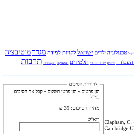
מגדר
מוטיבציה
ישראל
טכנולוגיה
לקויות למידה
ילדים
פול
תרבות
העבודה
תלמידים
תעסוקה
תקשורת
שינוי חברתי
שיוויון
להורדת הסיכום
הזן פרטים »
הזן פרטי תשלום »
קבל את הסיכום
במייל
מחיר הסיכום:
39 ₪
דוא"ל:
Clapham, C. (
Cambridge Un