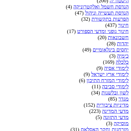
היסטוריה
(200)
הנדסת חשמל ואלקטרוניקה
(4)
הנדסת תעשייה וניהול
(47)
הפרעות בתקשורת
(32)
חינוך
(437)
חינוך גופני ומדעי הספורט
(17)
חשבונאות
(20)
יהדות
(28)
יחסים בינלאומיים
(49)
כימיה
(3)
כלכלה
(169)
לימודי אסיה
(9)
לימודי ארץ ישראל
(9)
לימודי המזרח התיכון
(6)
לימודי סביבה
(11)
לשון ובלשנות
(34)
מגדר
(85)
מדיניות ציבורית
(152)
מדעי המדינה
(223)
מדעי התזונה
(5)
מוסיקה
(3)
מזרחנות וחקר האסלאם
(31)