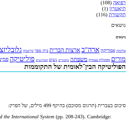
רפואה
(108)
תיאטרון
(1)
תקשורת
(116)
נושאים
נושאים
ארה"ב
גלובליזצ
ארצות הברית
אמריקה
בית ספר
אלימות
בריטניה
פוליטיקה
מורים
משפחה
פמינ
נשים
מסוגלות עצמית
מתבגרים
סטודנטים
הפוליטיקה הבין־לאומית של התקוממות
סיכום בעברית (תרגום מסוכם) בהיקף 499 מילים, של הפרק:
d the International System
(pp. 208-243). Cambridge: