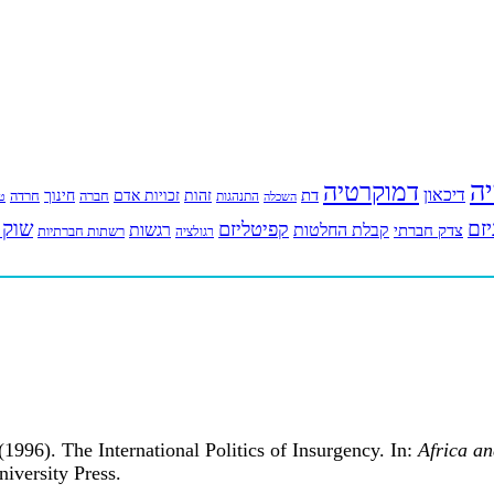
יה
דמוקרטיה
דיכאון
דת
זהות
חינוך
זכויות אדם
חברה
התנהגות
חרדה
השכלה
טי
יזם
שוק 
קפיטליזם
רגשות
צדק חברתי
קבלת החלטות
רשתות חברתיות
רגולציה
1996). The International Politics of Insurgency. In:
Africa an
iversity Press.