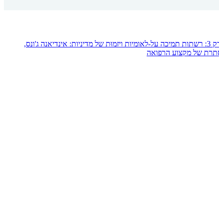
חינוך גלובלי בע"מ: רשתות מדיניות חדשות והדמיון הניאוליברלי, פרק 3: רשתות תמיכה על-לאומיות ויזמוּת של מדיניות: אינדיאנה ג'ונס,
נסתרת של מקצוע הרפואה