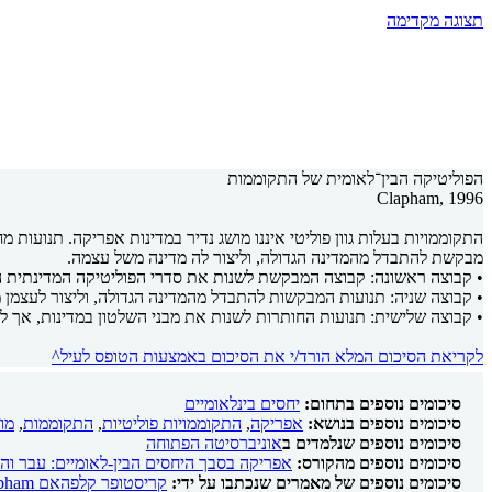
תצוגה מקדימה
הפוליטיקה הבין־לאומית של התקוממות
Clapham, 1996
התקוממויות בעלות גוון פוליטי איננו מושג נדיר במדינות אפריקה. תנועות
מבקשת להתבדל מהמדינה הגדולה, וליצור לה מדינה משל עצמה.
• קבוצה ראשונה: קבוצה המבקשת לשנות את סדרי הפוליטיקה המדינתית 
• קבוצה שניה: תנועות המבקשות להתבדל מהמדינה הגדולה, וליצור לעצמן מ
• קבוצה שלישית: תנועות החותרות לשנות את מבני השלטון במדינות, אך לא
לקריאת הסיכום המלא הורד/י את הסיכום באמצעות הטופס לעיל^
סיכומים נוספים בתחום:
יחסים בינלאומיים
סיכומים נוספים בנושא:
אפריקה
,
התקוממויות פוליטיות
,
התקוממות
,
מו
סיכומים נוספים שנלמדים ב
אוניברסיטה הפתוחה
סיכומים נוספים מהקורס:
אפריקה בסבך היחסים הבין-לאומיים: עבר והווה - 
סיכומים נוספים של מאמרים שנכתבו על ידי:
קריסטופר קלפהאם Cristopher Clapham