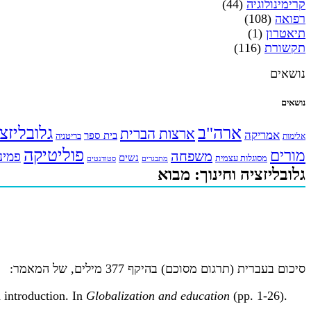
קרימינולוגיה
(44)
רפואה
(108)
תיאטרון
(1)
תקשורת
(116)
נושאים
נושאים
ארה"ב
גלובליזצ
ארצות הברית
אמריקה
בית ספר
אלימות
בריטניה
פוליטיקה
מורים
משפחה
פמינ
נשים
מסוגלות עצמית
מתבגרים
סטודנטים
גלובליזציה וחינוך: מבוא
סיכום בעברית (תרגום מסוכם) בהיקף 377 מילים, של המאמר:
 introduction. In
Globalization and education
(pp. 1-26).