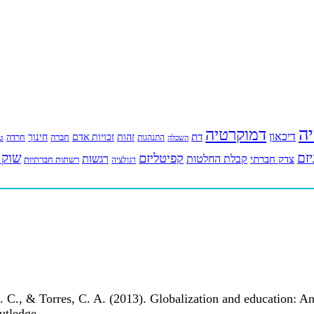
יה
דמוקרטיה
דיכאון
דת
זהות
חינוך
זכויות אדם
חברה
התנהגות
חרדה
השכלה
טי
יזם
שוק 
קפיטליזם
רגשות
צדק חברתי
קבלת החלטות
רשתות חברתיות
רגולציה
. C., & Torres, C. A. (2013). Globalization and education: An