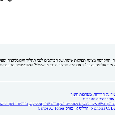
ה. ההקדמה מציגה תפיסות שונות של הכותבים לגבי תהליך הגלובליזציה ומע
א אידיאולוגיה בלבד? האם היא תהליך חיובי או שלילי? הגלובליזציה מתבטאת 
מדינת הרווחה
,
מערכות חינוך
אוניברסיטה העברית
החינוך בישראל: היבטים גלובליים ומקומיים של קונפליקט
,
מדיניות חינוך בישראל
,
קרלוס א. טורס Carlos A. Torres