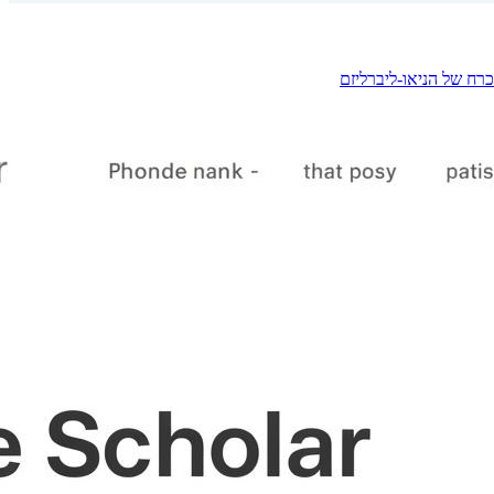
רח של הניאו-ליברליזם