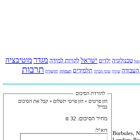
מגדר
מוטיבציה
ישראל
טכנולוגיה
לקויות למידה
ילדים
פול
תרבות
העבודה
תלמידים
תעסוקה
תקשורת
שינוי חברתי
שיוויון
להורדת הסיכום
הזן פרטים »
הזן פרטי תשלום »
קבל את הסיכום
במייל
מחיר הסיכום:
32 ₪
דוא"ל:
Burbules, N