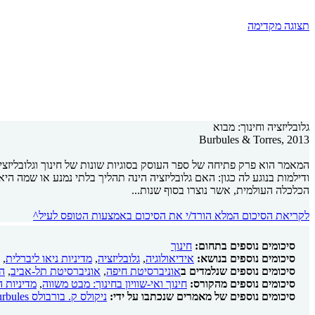
תצוגה מקדימה
גלובליזציה וחינוך: מבוא
Burbules & Torres, 2013
המאמר הוא פרק פתיחה של ספר העוסק בסוגיות שונות של חינוך וגלובליזצי
ודילמות בנוגע לה כגון: האם גלובליזציה הינה תהליך בלתי נמנע או שמה הי
הכלכלה העולמית, אשר נוצרו בסוף שנות...
לקריאת הסיכום המלא הורד/י את הסיכום באמצעות הטופס לעיל^
סיכומים נוספים בתחום:
חינוך
סיכומים נוספים בנושא:
אידיאולוגיה
,
גלובליזציה
,
מדיניות ניאו ליברלית
,
סיכומים נוספים שנלמדים ב
אוניברסיטת חיפה
,
אוניברסיטת תל-אביב
,
ה
סיכומים נוספים מהקורס:
חינוך ואי-שוויון בחינוך: מבט משווה
,
מדיניות 
סיכומים נוספים של מאמרים שנכתבו על ידי:
ניקולס ק. בורבולס Nicholas C. Burbules