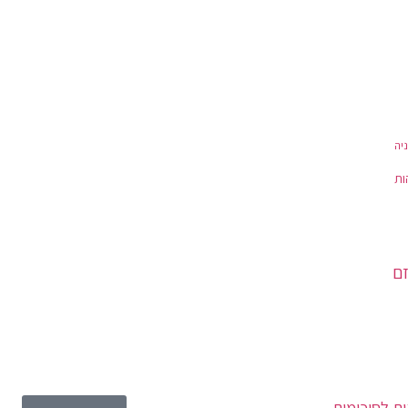
יה
ות
זם
ת לסיכומים