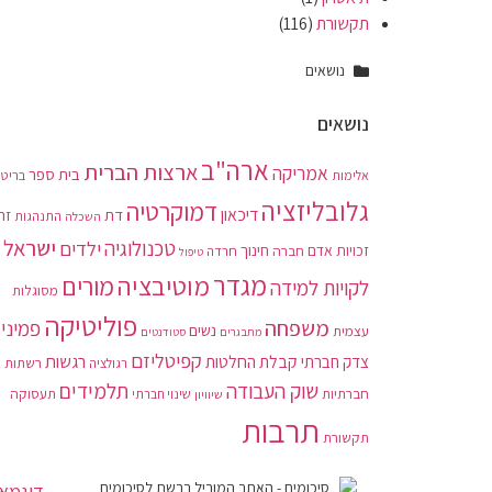
תקשורת
(116)
נושאים
נושאים
ארה"ב
ארצות הברית
אמריקה
בית ספר
בריטנ
אלימות
גלובליזציה
דמוקרטיה
דיכאון
דת
זה
התנהגות
השכלה
ישראל
טכנולוגיה
ילדים
חינוך
זכויות אדם
חברה
חרדה
טיפול
מגדר
מוטיבציה
מורים
לקויות למידה
מסוגלות
פוליטיקה
משפחה
פמיני
נשים
עצמית
מתבגרים
סטודנטים
קפיטליזם
רגשות
צדק חברתי
קבלת החלטות
רשתות
רגולציה
תלמידים
שוק העבודה
חברתיות
תעסוקה
שיוויון
שינוי חברתי
תרבות
תקשורת
דוגמאו