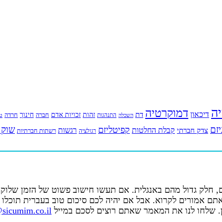
יה
דמוקרטיה
דיכאון
דת
זהות
חינוך
זכויות אדם
חברה
התנהגות
חרדה
השכלה
טי
יזם
שוק 
קפיטליזם
רגשות
צדק חברתי
קבלת החלטות
רשתות חברתיות
רגולציה
 חלק גדול מהם באנגלית. אם תעשו חישוב פשוט של הזמן שלו
 אמורים לקרוא. אבל אם יהיה לכם סיכום טוב בעברית תוכלו ל
ן. שלחו לנו את המאמר שאתם רוצים לסכם במייל
sicumim.co.il