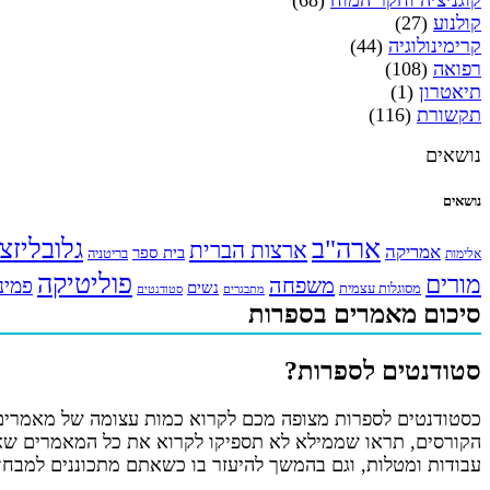
קוגניציה וחקר המוח
(68)
קולנוע
(27)
קרימינולוגיה
(44)
רפואה
(108)
תיאטרון
(1)
תקשורת
(116)
נושאים
נושאים
ארה"ב
גלובליזצ
ארצות הברית
אמריקה
בית ספר
אלימות
בריטניה
פוליטיקה
מורים
משפחה
פמינ
נשים
מסוגלות עצמית
מתבגרים
סטודנטים
סיכום מאמרים בספרות
סטודנטים לספרות?
כסטודנטים לספרות מצופה מכם לקרוא כמות עצומה של מאמרים,
הקורסים, תראו שממילא לא תספיקו לקרוא את כל המאמרים שאתם
עבודות ומטלות, וגם בהמשך להיעזר בו כשאתם מתכוננים למבח