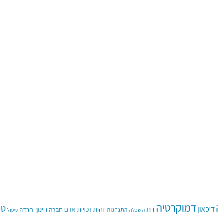
דמוקרטיה
טכ
דיכאון
דת
זהות
חינוך
זכויות אדם
חברה
חרדה
התנהגות
השכלה
טיפול