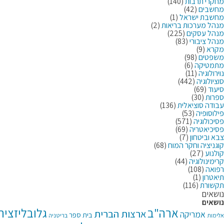
מחקרי תרבות
(140)
מחשבים
(42)
מחשבת ישראל
(1)
מנהל מערכות בריאות
(2)
מנהל עסקים
(225)
מנהל ציבורי
(83)
מקרא
(9)
משפטים
(98)
מתמטיקה
(6)
נוירולוגיה
(11)
סוציולוגיה
(442)
סיעוד
(69)
ספרות
(30)
עבודה סוציאלית
(136)
פילוסופיה
(53)
פסיכולוגיה
(571)
פסיכיאטריה
(69)
צבא וביטחון
(7)
קוגניציה וחקר המוח
(68)
קולנוע
(27)
קרימינולוגיה
(44)
רפואה
(108)
תיאטרון
(1)
תקשורת
(116)
נושאים
נושאים
ארה"ב
גלובליזציה
ארצות הברית
אמריקה
בית ספר
בריטניה
אלימות