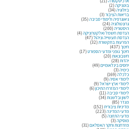
ארכיטקטורה
(21)
בוטניקה
(2)
ביולוגיה
(34)
בריאות הציבור
(3)
גיאוגרפיה ולימודי סביבה
(35)
גרונטולוגיה
(24)
היסטוריה
(200)
הנדסת חשמל ואלקטרוניקה
(4)
הנדסת תעשייה וניהול
(47)
הפרעות בתקשורת
(32)
חינוך
(437)
חינוך גופני ומדעי הספורט
(17)
חשבונאות
(20)
יהדות
(28)
יחסים בינלאומיים
(49)
כימיה
(3)
כלכלה
(169)
לימודי אסיה
(9)
לימודי ארץ ישראל
(9)
לימודי המזרח התיכון
(6)
לימודי סביבה
(11)
לשון ובלשנות
(34)
מגדר
(85)
מדיניות ציבורית
(152)
מדעי המדינה
(223)
מדעי התזונה
(5)
מוסיקה
(3)
מזרחנות וחקר האסלאם
(31)