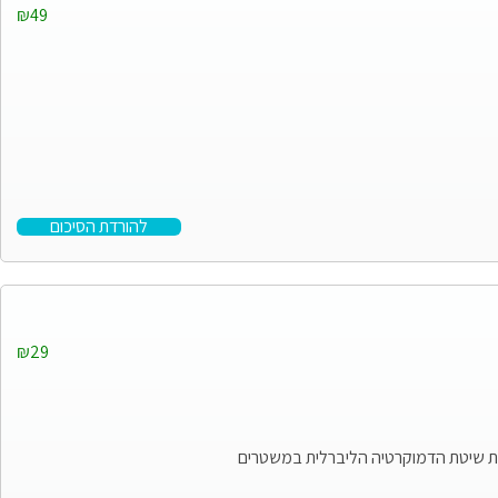
₪49
להורדת הסיכום
₪29
את שיטת הדמוקרטיה הליברלית במשטרים