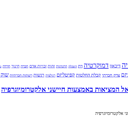
יה
דמוקרטיה
דיכאון
דת
זהות
חינוך
זכויות אדם
חברה
התנהגות
חרדה
השכלה
טי
יזם
שוק 
קפיטליזם
רגשות
צדק חברתי
קבלת החלטות
רשתות חברתיות
רגולציה
אל המציאות באמצעות חיישני אלקטרומיוגרפיה
י אלקטרומיוגרפיה