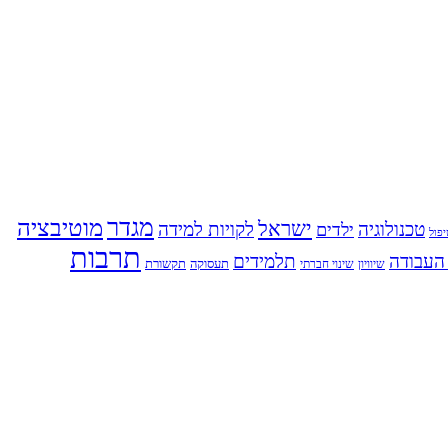
מגדר
מוטיבציה
ישראל
טכנולוגיה
לקויות למידה
ילדים
פול
תרבות
העבודה
תלמידים
תעסוקה
תקשורת
שינוי חברתי
שיוויון