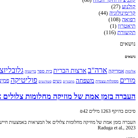
קוגניציה וחקר המוח
(68)
קולנוע
(27)
קרימינולוגיה
(44)
רפואה
(108)
תיאטרון
(1)
תקשורת
(116)
נושאים
נושאים
ארה"ב
גלובליזצ
ארצות הברית
אמריקה
בית ספר
אלימות
בריטניה
פוליטיקה
מורים
משפחה
פמינ
נשים
מסוגלות עצמית
מתבגרים
סטודנטים
העברה בזמן אמת של מוזיקה מחלומות צלולים 
סיכום בהיקף 1263 מילים
₪42
העברה בזמן אמת של מוזיקה מחלומות צלולים אל המציאות באמצעות חיישנ
Raduga et al., 2023